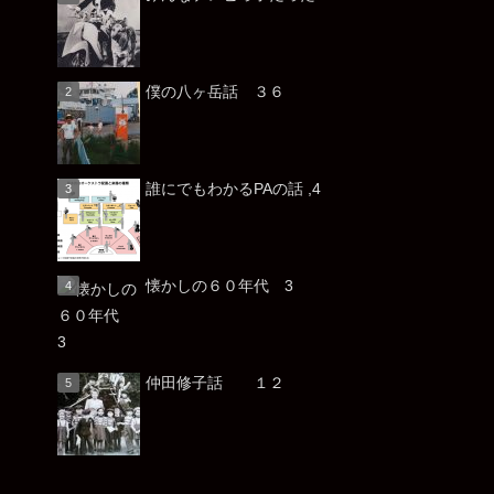
僕の八ヶ岳話 ３６
誰にでもわかるPAの話 ,4
懐かしの６０年代 3
仲田修子話 １２