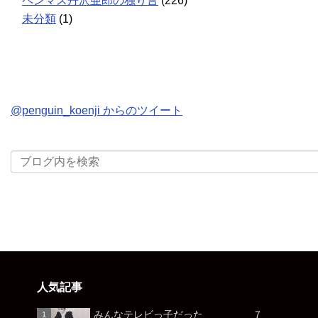
ペンマス丹沢亜郎の独り言
(226)
未分類
(1)
@penguin_koenji からのツイート
人気記事
みんなテレビっ子だった ７