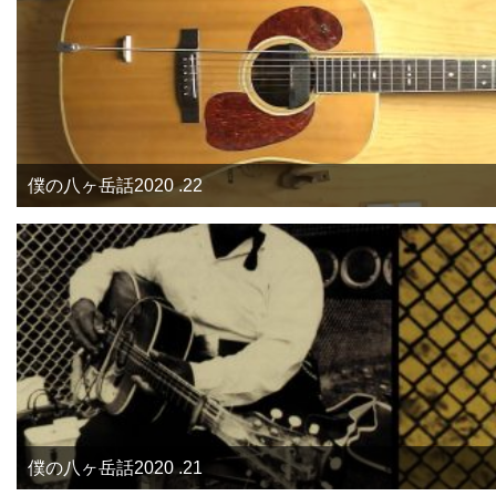
僕の八ヶ岳話2020 .22
僕の八ヶ岳話2020 .21