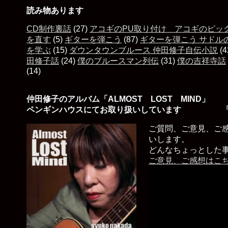
読み物あります
CD制作裏話
(27)
アコギのPU取り付け アコギのピッ
を直す
(5)
ギターを弾こう
(87)
ギターを弾こう サドル
を学ぶ
(15)
ダウンタウンブルース 仲田修子自伝小説
(4
田修子話
(24)
僕のブルースマン列伝
(31)
僕の吉祥寺話
(14)
仲田修子のアルバム「ALMOST LOST MIND」
ペンギンハウスにてお取り扱いしています 「
ご質問、ご意見、ご
いします。
どんなちょっとした
ご意見、ご感想はこ