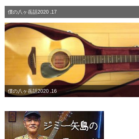
僕の八ヶ岳話2020 .17
僕の八ヶ岳話2020 .16