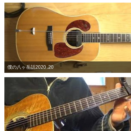
僕の八ヶ岳話2020 .20