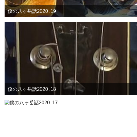
僕の八ヶ岳話2020 .19
僕の八ヶ岳話2020 .18