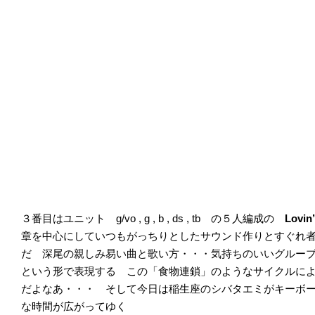
３番目はユニット g/vo , g , b , ds , tb の５人編成の
Lovin’
章を中心にしていつもがっちりとしたサウンド作りとすぐれ
だ 深尾の親しみ易い曲と歌い方・・・気持ちのいいグルー
という形で表現する この「食物連鎖」のようなサイクルに
だよなあ・・・ そして今日は稲生座のシバタエミがキーボ
な時間が広がってゆく