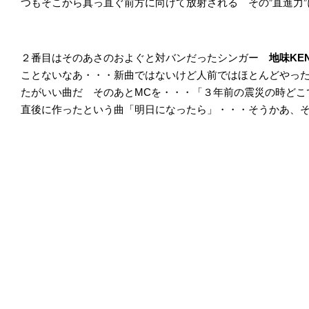
つもそこから真っ直ぐ前方に向けて放射される その”直進力
２番目はそのあさのおよぐと対バンだったシンガー
地味KE
ことないなあ・・・新曲ではないけど人前ではほとんどやっ
たがいい曲だ そのあとMCを・・・「３年前の震災の時どこ
直後に作ったという曲「明日になったら」・・・そうかあ、