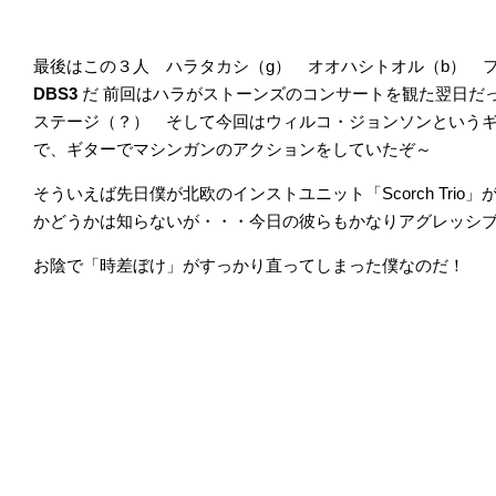
最後はこの３人 ハラタカシ（g） オオハシトオル（b） フ
DBS3
だ 前回はハラがストーンズのコンサートを観た翌日だ
ステージ（？） そして今回は
ウィルコ・ジョンソンという
で、ギターでマシンガンのアクションをしていたぞ～
そういえば先日僕が北欧のインストユニット「Scorch Trio
かどうかは知らないが・・・今日の彼らもかなりアグレッシ
お陰で「時差ぼけ」がすっかり直ってしまった僕なのだ！