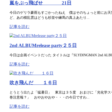
嵐をぶっ飛ばせ 21日
今日のゲリラ豪雨もすごかったねえ 僕はそのちょっと前にお天
ど、あの積乱雲はどうも杉並や練馬の真上あたり...
記事を読む
2nd ALBUMrelease party２５日
今日は企画イベントだった タイトルは『SLYDINGMAN 2nd ALBUM「PO
記事を読む
吹き飛んだ １６日
とうとう出たよ「猛暑日」 東京は３５度 おまけに「光化学ス
巻注意報？」 おやおやおや・・・の今日ですわ...
記事を読む