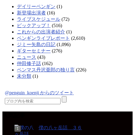
デイリーペンギン
(1)
新登場出演者
(16)
ライブスケジュール
(72)
ピックアップ！
(516)
これからの出演者紹介
(1)
ペンギンライブレポート
(2,610)
ジミー矢島の日記
(1,096)
ギターセミナー
(276)
ニュース
(43)
仲田修子話
(162)
ペンマス丹沢亜郎の独り言
(226)
未分類
(1)
@penguin_koenji からのツイート
人気記事
僕の八ヶ岳話 ３６