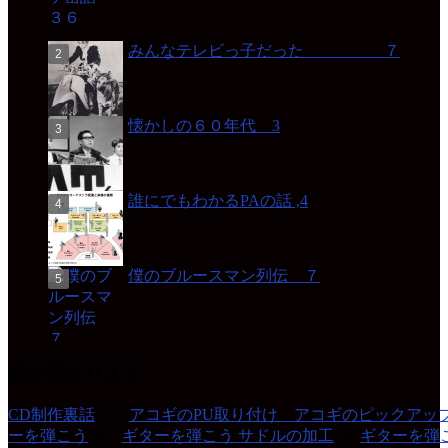
みんなテレビっ子だった ７
懐かしの６０年代 3
誰にでもわかるPAの話 ,4
僕のブルースマン列伝 ７
読み物あります
CD制作裏話
(27)
アコギのPU取り付け アコギのピックアッ
ーを弾こう
(87)
ギターを弾こう サドルの加工
(6)
ギターを弾