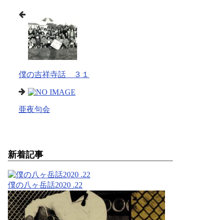
僕の吉祥寺話 ３１
亜夜句会
新着記事
僕の八ヶ岳話2020 .22