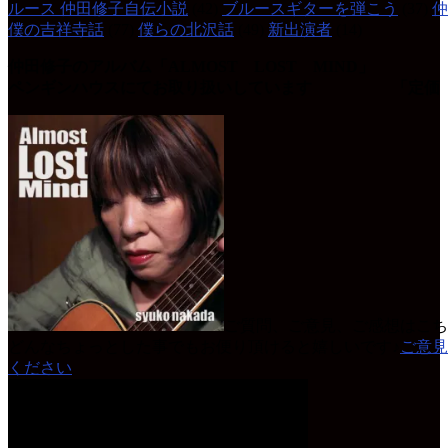
ルース 仲田修子自伝小説
(42)
ブルースギターを弾こう
(37)
仲
僕の吉祥寺話
(77)
僕らの北沢話
(49)
新出演者
(14)
仲田修子のアルバム「ALMOST LOST MIND」
ペンギンハウスにてお取り扱いしています 「定価 
ご質問、ご意見、ご感想はこち
どんなちょっとした事でもお便り頂けると嬉しいです♪
ご意見
ください