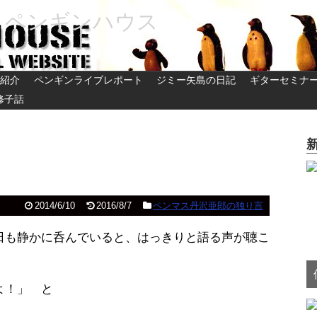
 ペンギンハウス
紹介
ペンギンライブレポート
ジミー矢島の日記
ギターセミナ
修子話
2014/6/10
2016/8/7
ペンマス丹沢亜郎の独り言
日も静かに呑んでいると、はっきりと語る声が聴こ
よ！」 と