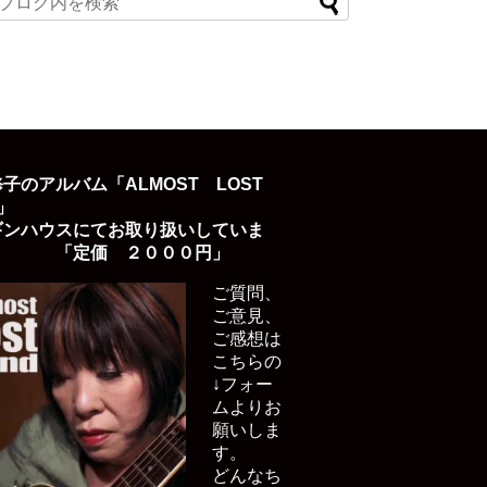
子のアルバム「ALMOST LOST
D」
ギンハウスにてお取り扱いしていま
「定価 ２０００円」
ご質問、
ご意見、
ご感想は
こちらの
↓フォー
ムよりお
願いしま
す。
どんなち