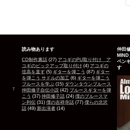
読み物あります
仲田修
MIN
CD制作裏話
(27)
アコギのPU取り付け ア
ペン
コギのピックアップ取り付け
(4)
アコギの
す 
弦高を直す
(5)
ギターを弾こう
(87)
ギター
を弾こう サドルの加工
(6)
ギターを弾こう
ブルースを学ぶ
(15)
ダウンタウンブルース
た ７
仲田修子自伝小説
(42)
ブルースギターを弾
こう
(37)
仲田修子話
(24)
僕のブルースマ
ン列伝
(31)
僕の吉祥寺話
(77)
僕らの北沢
話
(49)
新出演者
(14)