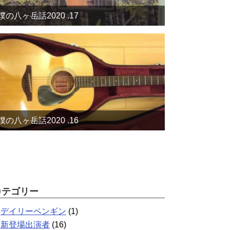
僕の八ヶ岳話2020 .17
僕の八ヶ岳話2020 .16
カテゴリー
デイリーペンギン
(1)
新登場出演者
(16)