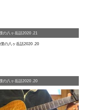
僕の八ヶ岳話2020 .21
僕の八ヶ岳話2020 .20