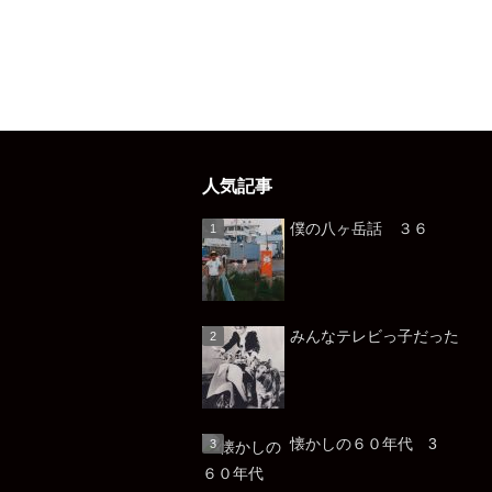
人気記事
僕の八ヶ岳話 ３６
みんなテレビっ子だっ
懐かしの６０年代 3