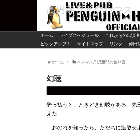
高円寺ライブハウス
ホーム
ライブスケジュール
これからの出演者
ピックアップ！
サイトマップ
リンク
仲田
ホーム
ペンマス丹沢亜郎の独り言
幻聴
酔っ払うと、ときどき幻聴がある。先
えた
「おのれを知ったら、ただちに退散せ