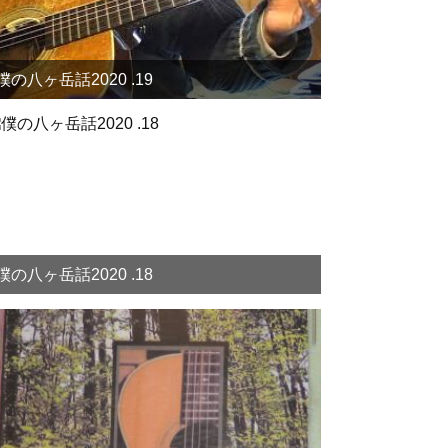
僕の八ヶ岳話2020 .19
僕の八ヶ岳話2020 .18