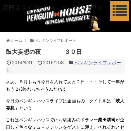
高円寺ライブハウス ペンギンハウス
ホーム
ペンギンライブレポート
鼓大妄想の夜 ３０日
2014/8/31
2016/11/8
ペンギンライブレポー
ト
さあ、８月ももう今日を入れてあと２日・・・そして一年が
もう２/3終わっちゃうんだねえ
今日のペンギンハウスライブは企画もの タイトルは
「鼓大
妄想」
という
これはペンギンハウスではお馴染みのドラマー
柴田耕司
が企
画して色々なミュ－ジシャンをゲストに迎え、それぞれとセ