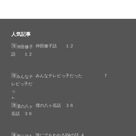
人気記事
仲田修子話 １２
みんなテレビっ子だった ７
僕の八ヶ岳話 ３６
誰にでもわかるPAの話 ,4