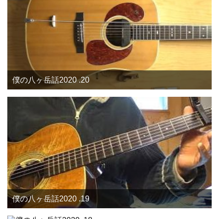
僕の八ヶ岳話2020 .20
僕の八ヶ岳話2020 .19