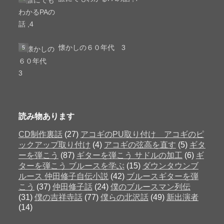
懐かしの６０年代 3
読み物あります
CD制作裏話
(27)
アコギのPU取り付け アコギのピ
ックアップ取り付け
(4)
アコギの弦高を直す
(5)
ギタ
ーを弾こう
(87)
ギターを弾こう サドルの加工
(6)
ギ
ターを弾こう ブルースを学ぶ
(15)
ダウンタウンブ
ルース 仲田修子自伝小説
(42)
ブルースギターを弾
こう
(37)
仲田修子話
(24)
僕のブルースマン列伝
(31)
僕の吉祥寺話
(77)
僕らの北沢話
(49)
新出演者
(14)