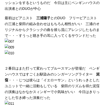
ッションをするというものだ 今日は主にペンギンハウスの
出演者とのDUOが中心
最初はピアニスト
三浦陽子
とのDUO フリーピアニスト
の三浦と柴田の組み合わせはもちろん相性がいい 三浦のオ
リジナルからクラシックの曲を彼ら流にアレンジしたものま
で・・・すうっと聴き手の耳に入ってくるサウンドだった
２番目はまた打って変わってブルースマンが登場だ ペンギ
ンハウスではすごくお馴染みのシンガーソングライター
泥
窪
・・・じつは彼らは「イエローサン」というれっきとした
ユニットで一緒に活動もしている 柴田のリズムを得た泥窪
の演奏はなかなかスィンギーで小気味がいい 今日はきりっ
とした引き締った演奏だった