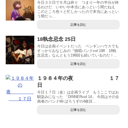
今日３０日で６月は終り つまり一年の半分が終
るわけだ いやいや本当にあっという間だねえ
このところ色々と忙しかったので本当にあっとい
う間だっ...
記事を読む
18執念忌念 25日
今日は企画イベントだった ペンギンハウスでも
すっかりおなじみの『独唱パンクvol.198 18執
念忌念』なんともう198回も続いているのだ！...
記事を読む
１９８４年の夜 １７
日
今日１７日（金）は企画ライブ もうここではお
馴染みになった 「DINNERvol.14」 今回はその企
画者のバンドMr.ばろうずの4枚目...
記事を読む