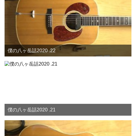
僕の八ヶ岳話2020 .22
僕の八ヶ岳話2020 .21