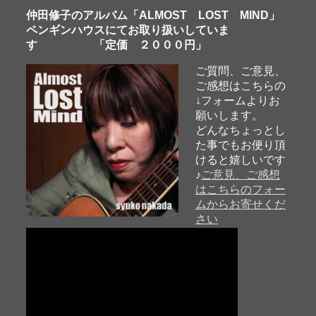
仲田修子のアルバム「ALMOST LOST MIND」
ペンギンハウスにてお取り扱いしていま
す 「定価 ２０００円」
ご質問、ご意見、
ご感想はこちらの
↓フォームよりお
願いします。
どんなちょっとし
た事でもお便り頂
けると嬉しいです
♪
ご意見、ご感想
はこちらのフォー
ムからお寄せくだ
さい