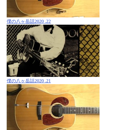
僕の八ヶ岳話2020 .22
僕の八ヶ岳話2020 .21