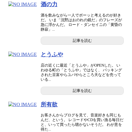
酒の力
酒を飲みながら一人でボーッと考えるのが好き
だ。 いま「沈黙はおのれの鏡だ」のフレーズが
急に浮かんだ。 ロード・ダンセイニの「黄昏の
静寂」...
記事を読む
とうふや
店の近くに最近「とうふや」がOPENした。 い
わゆる町の「とうふや」ではなく、 パッキング
された豆富やらユバやらところ天などを売って
いる...
記事を読む
所有欲
お客さんからブログを見て、音楽好きも同じも
んだ、という。 レコードやCDを買い漁る毎日だ
と、いって買ったら聴かないそうだ。 わが意を
得た...