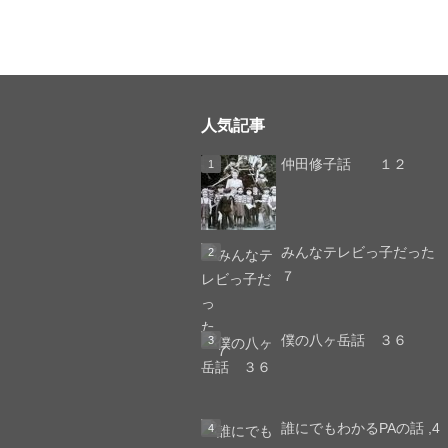
人気記事
仲田修子話 １２
みんなテレビっ子
７
僕の八ヶ岳話 ３６
誰にでもわかるPAの話 ,4