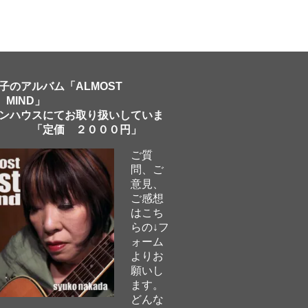
子のアルバム「ALMOST
 MIND」
ンハウスにてお取り扱いしていま
「定価 ２０００円」
ご質
問、ご
意見、
ご感想
はこち
らの↓フ
ォーム
よりお
願いし
ます。
どんな