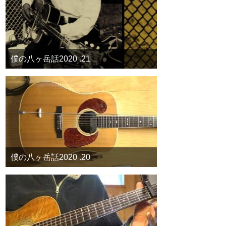
僕の八ヶ岳話2020 .21
僕の八ヶ岳話2020 .20