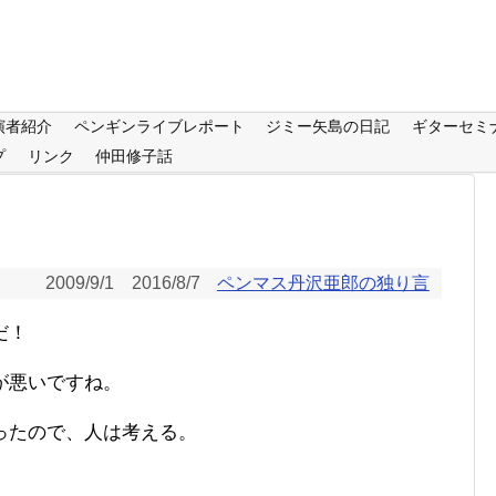
演者紹介
ペンギンライブレポート
ジミー矢島の日記
ギターセミ
プ
リンク
仲田修子話
2009/9/1
2016/8/7
ペンマス丹沢亜郎の独り言
だ！
が悪いですね。
ったので、人は考える。