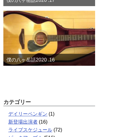
僕の八ヶ岳話2020 .17
僕の八ヶ岳話2020 .16
カテゴリー
デイリーペンギン
(1)
新登場出演者
(16)
ライブスケジュール
(72)