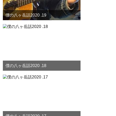
僕の八ヶ岳話2020 .19
僕の八ヶ岳話2020 .18