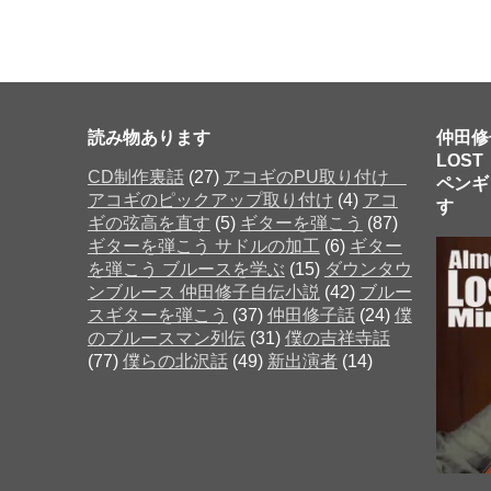
読み物あります
仲田修
LOST
CD制作裏話
(27)
アコギのPU取り付け
ペンギ
アコギのピックアップ取り付け
(4)
アコ
す 
ギの弦高を直す
(5)
ギターを弾こう
(87)
ギターを弾こう サドルの加工
(6)
ギター
を弾こう ブルースを学ぶ
(15)
ダウンタウ
だった
ンブルース 仲田修子自伝小説
(42)
ブルー
スギターを弾こう
(37)
仲田修子話
(24)
僕
のブルースマン列伝
(31)
僕の吉祥寺話
(77)
僕らの北沢話
(49)
新出演者
(14)