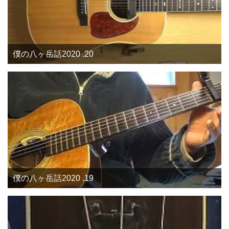
僕の八ヶ岳話2020 .20
僕の八ヶ岳話2020 .19