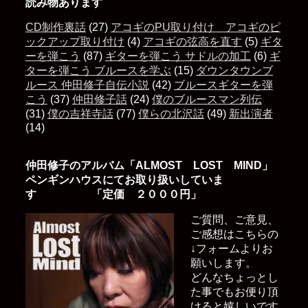
読み物あります
CD制作裏話
(27)
アコギのPU取り付け アコギのピ
ックアップ取り付け
(4)
アコギの弦高を直す
(5)
ギタ
ーを弾こう
(87)
ギターを弾こう サドルの加工
(6)
ギ
ターを弾こう ブルースを学ぶ
(15)
ダウンタウンブ
ルース 仲田修子自伝小説
(42)
ブルースギターを弾
こう
(37)
仲田修子話
(24)
僕のブルースマン列伝
(31)
僕の吉祥寺話
(77)
僕らの北沢話
(49)
新出演者
(14)
仲田修子のアルバム「ALMOST LOST MIND」
ペンギンハウスにてお取り扱いしていま
す 「定価 ２０００円」
ご質問、ご意見、
ご感想はこちらの
↓フォームよりお
願いします。
どんなちょっとし
た事でもお便り頂
けると嬉しいです