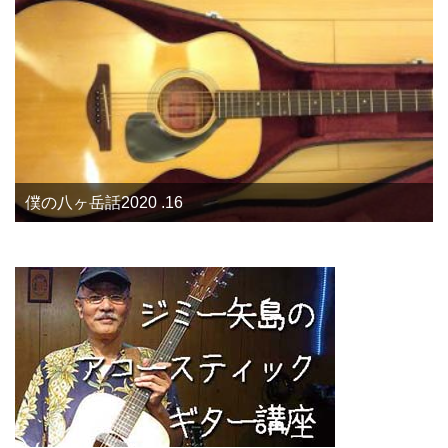
僕の八ヶ岳話2020 .16