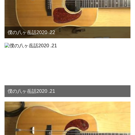
僕の八ヶ岳話2020 .22
僕の八ヶ岳話2020 .21