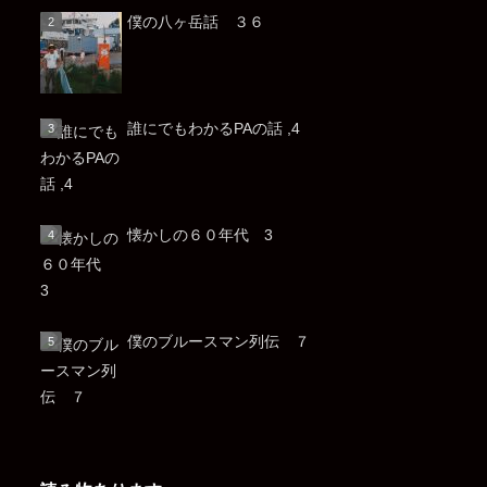
僕の八ヶ岳話 ３６
誰にでもわかるPAの話 ,4
懐かしの６０年代 3
僕のブルースマン列伝 ７