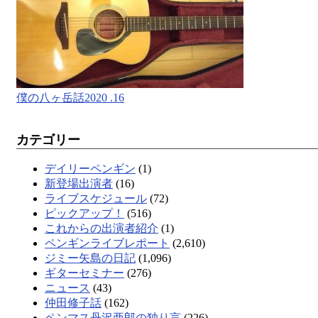
僕の八ヶ岳話2020 .16
カテゴリー
デイリーペンギン
(1)
新登場出演者
(16)
ライブスケジュール
(72)
ピックアップ！
(516)
これからの出演者紹介
(1)
ペンギンライブレポート
(2,610)
ジミー矢島の日記
(1,096)
ギターセミナー
(276)
ニュース
(43)
仲田修子話
(162)
ペンマス丹沢亜郎の独り言
(226)