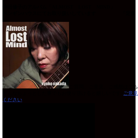
仲田修子のアルバム「ALMOST LOST MIND」
ペンギンハウスにてお取り扱いしています 「定価 
ご質問、ご意見、ご感想はこち
どんなちょっとした事でもお便り頂けると嬉しいです♪
ご意見
ください