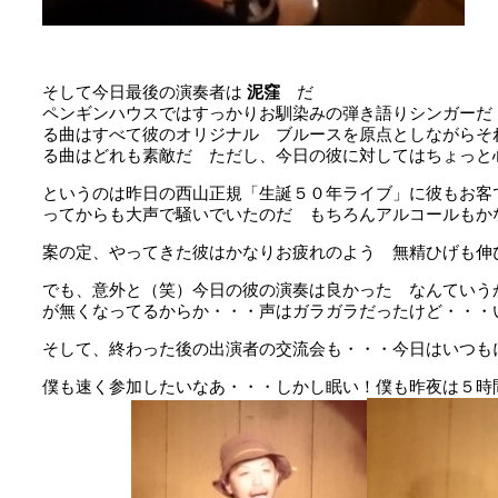
そして今日最後の演奏者は
泥窪
だ
ペンギンハウスではすっかりお馴染みの弾き語りシンガーだ その豊か
る曲はすべて彼のオリジナル ブルースを原点としながらそ
る曲はどれも素敵だ ただし、今日の彼に対してはちょっと
というのは昨日の西山正規「生誕５０年ライブ」に彼もお客
ってからも大声で騒いでいたのだ もちろんアルコールもか
案の定、やってきた彼はかなりお疲れのよう 無精ひげも伸
でも、意外と（笑）今日の彼の演奏は良かった なんていう
が無くなってるからか・・・声はガラガラだったけど・・・
そして、終わった後の出演者の交流会も・・・今日はいつも
僕も速く参加したいなあ・・・しかし眠い！僕も昨夜は５時