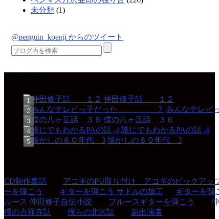
未分類
(1)
@penguin_koenji からのツイート
人気記事
仲田修子話 １２
みんなテレ
僕の八ヶ岳話 ３６
誰にでもわかるPAの話 ,4
懐かしの６０年代 3
読み物あります
CD制作裏話
(27)
アコギのPU取り付け アコギのピックアッ
ーを弾こう
(87)
ギターを弾こう サドルの加工
(6)
ギターを弾
ルース 仲田修子自伝小説
(42)
ブルースギターを弾こう
(37)
仲
僕の吉祥寺話
(77)
僕らの北沢話
(49)
新出演者
(14)