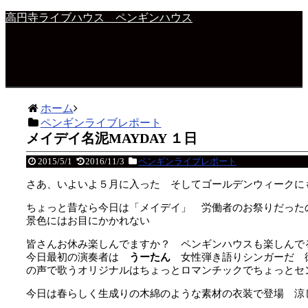
高円寺ライブハウス ペンギンハウス
ホーム
ペンギンライブレポート
メイデイ名泥MAYDAY １日
2015/5/1
2016/11/3
ペンギンライブレポート
さあ、いよいよ５月に入った そしてゴールデンウィークに
ちょっと昔なら今日は「メイデイ」 労働者のお祭りだった
景色にはお目にかかれない
皆さんお休み楽しんでますか？ ペンギンハウスも楽しんで
今日最初の演奏者は
うーたん
女性弾き語りシンガーだ 
の声で歌うオリジナルはちょっとロマンチックでちょっとセ
今日は春らしく生成りの木綿のような素材の衣装で登場 涼