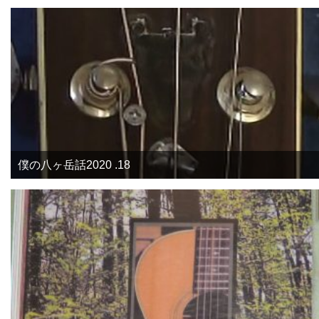
僕の八ヶ岳話2020 .18