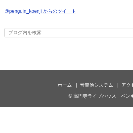
@penguin_koenji からのツイート
ホーム
音響他システム
アク
©
高円寺ライブハウス ペン