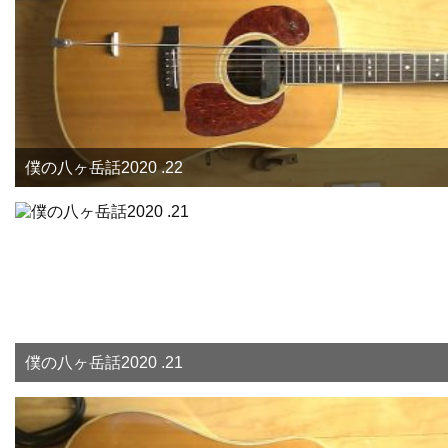
僕の八ヶ岳話2020 .22
僕の八ヶ岳話2020 .21