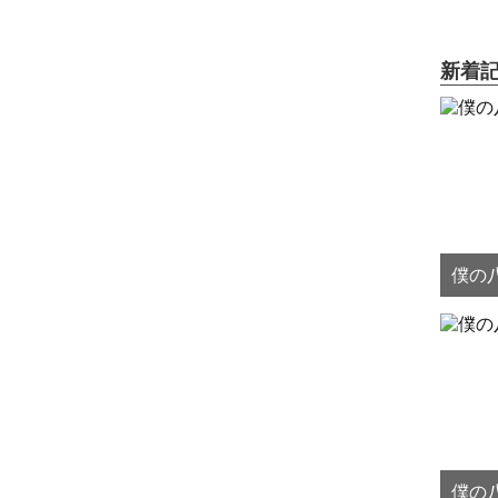
新着
僕の八
僕の八