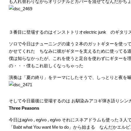
も入れ替わりながらオリジナルとカバーを混ぜてなんだかち
３番目に登場するのはインストトリオelectric junk のギタ
ソロで今日はチューニングの違う２本のガットギターを使っ
かせてくれた ちなみに彼がギターを支えるために使ってる
僕は知らなかったが、これを使うと足台を使わずにギターを
の・・・僕もこれ欲しくなっちゃった
演奏は「夏の終り」をテーマにしたそうで、しっとりと夜を
そして今日最後に登場するのは お馴染みアコギ弾き語りシンガーのTa
Three Peasons
今日はag/vo , eg/vo , eg/vo それにスネアドラムも使
「Babt what You want Me to do」から始まる な