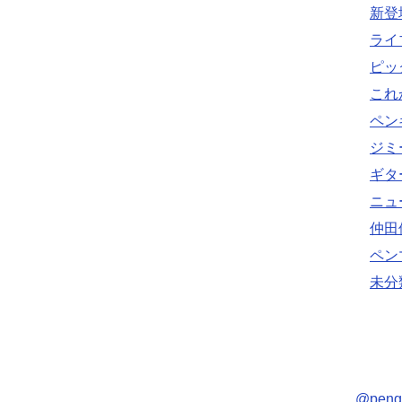
新登
ライ
ピッ
これ
ペン
ジミ
ギタ
ニュ
仲田
ペン
未分
@pen