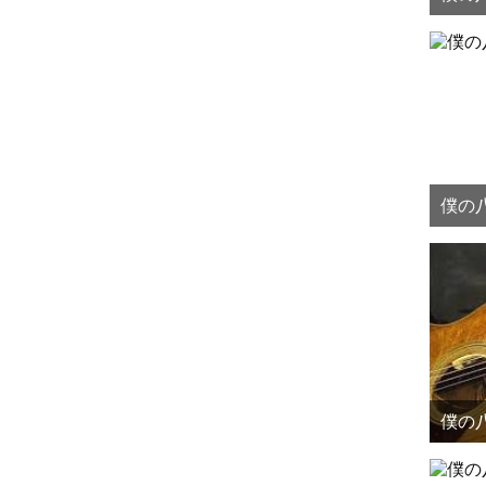
僕の八
僕の八