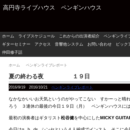
高円寺ライブハウス ペンギンハウス
ホーム
ライブスケジュール
これからの出演者紹介
ペンギンライ
ギターセミナー
アクセス
音響他システム
お問い合わせ
ピック
仲田修子話
ホーム
ペンギンライブレポート
夏の終わる夜 １９日
2016/9/19
2016/10/21
ペンギンライブレポート
なかなかいいお天気というのがやってこない すかーっと晴
ろう ３連休の最後の今日１９日（月） ペンギンハウスに
最初の演奏者はギタリスト
松谷健
を中心にした
MICKY GUITA
今日はg , b , ds , シンセという４人編成でインスト そ