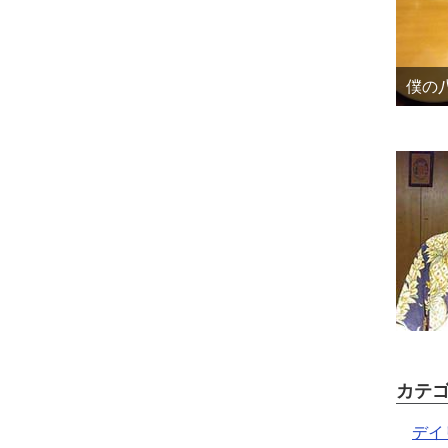
僕の八
カテ
デイ