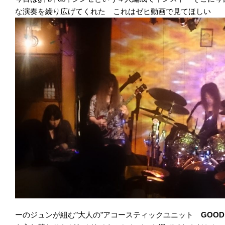
な演奏を繰り広げてくれた これはゼヒ動画で見てほしい
ーのジュンが組む”大人の”アコースティックユニット
GOOD