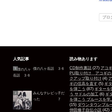
人気記事
読み物あります
CD制作裏話
(27)
アコ
僕の八ヶ岳話 ３６
PU取り付け アコギの
クアップ取り付け
(4)
ギの弦高を直す
(5)
ギ
を弾こう
(87)
ギターを
みんなテレビっ子だ
う サドルの加工
(6)
ギ
った ７
を弾こう ブルースを学
(15)
ダウンタウンブル
仲田修子自伝小説
(42)