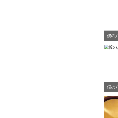
僕の八
僕の八