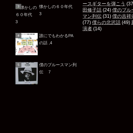
ースギターを弾こう
(3
懐かしの６０年代
田修子話
(24)
僕のブル
3
マン列伝
(31)
僕の吉祥
(77)
僕らの北沢話
(49)
演者
(14)
誰にでもわかるPA
の話 ,4
僕のブルースマン列
伝 ７