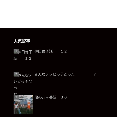
人気記事
仲田修子話 １２
みんなテレビっ子だった ７
僕の八ヶ岳話 ３６