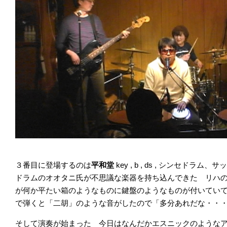
３番目に登場するのは
平和堂
key , b , ds , シンセド
ドラムのオオタニ氏が不思議な楽器を持ち込んできた リハ
が何か平たい箱のようなものに鍵盤のようなものが付いてい
で弾くと「二胡」のような音がしたので「多分あれだな・・
そして演奏が始まった 今日はなんだかエスニックのような