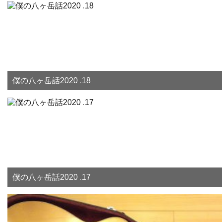
僕の八ヶ岳話2020 .18
僕の八ヶ岳話2020 .17