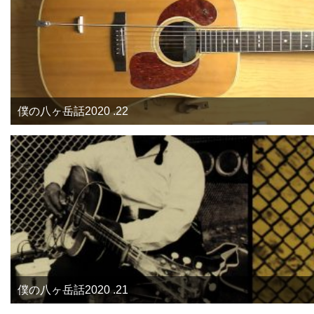
僕の八ヶ岳話2020 .22
僕の八ヶ岳話2020 .21