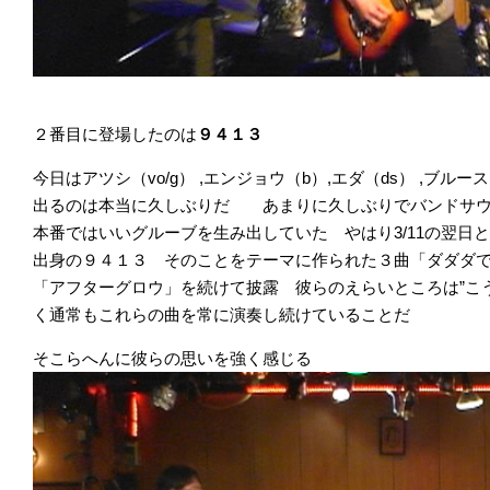
２番目に登場したのは
９４１３
今日はアツシ（vo/g） ,エンジョウ（b）,エダ（ds） ,ブル
出るのは本当に久しぶりだ あまりに久しぶりでバンドサウ
本番ではいいグルーブを生み出していた やはり3/11の翌日
出身の９４１３ そのことをテーマに作られた３曲「ダダダ
「アフターグロウ」を続けて披露 彼らのえらいところは”こ
く通常もこれらの曲を常に演奏し続けていることだ
そこらへんに彼らの思いを強く感じる