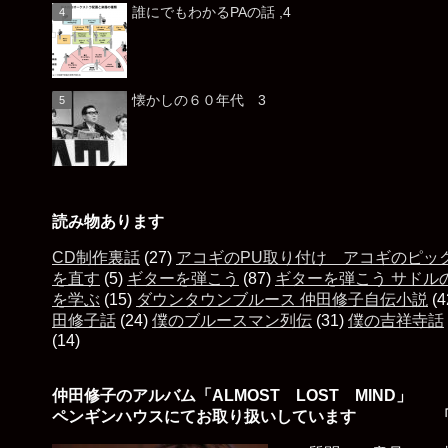
誰にでもわかるPAの話 ,4
懐かしの６０年代 3
読み物あります
CD制作裏話
(27)
アコギのPU取り付け アコギのピッ
を直す
(5)
ギターを弾こう
(87)
ギターを弾こう サドル
を学ぶ
(15)
ダウンタウンブルース 仲田修子自伝小説
(4
田修子話
(24)
僕のブルースマン列伝
(31)
僕の吉祥寺話
(14)
仲田修子のアルバム「ALMOST LOST MIND」
ペンギンハウスにてお取り扱いしています 「