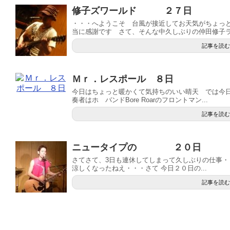
修子ズワールド ２７日
・・・へようこそ 台風が接近してお天気がちょっ
当に感謝です さて、そんな中久しぶりの仲田修子ライ
記事を読む
Ｍｒ．レスポール ８日
今日はちょっと暖かくて気持ちのいい晴天 では今日
奏者はホ バンドBore Roarのフロントマン...
記事を読む
ニュータイプの ２０日
さてさて、3日も連休してしまって久しぶりの仕事
涼しくなったねえ・・・さて 今日２０日の...
記事を読む