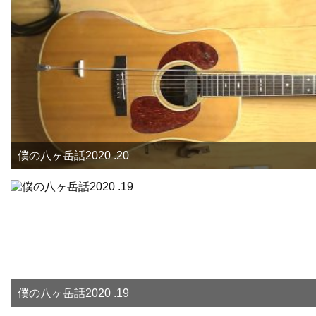
僕の八ヶ岳話2020 .20
僕の八ヶ岳話2020 .19