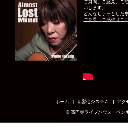
ご質問、ご意見、ご
いします。
どんなちょっとした
ご意見、ご感想はこ
ホーム
音響他システム
アク
©
高円寺ライブハウス ペン