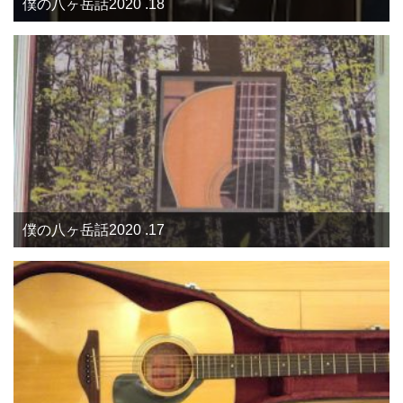
僕の八ヶ岳話2020 .18
僕の八ヶ岳話2020 .17