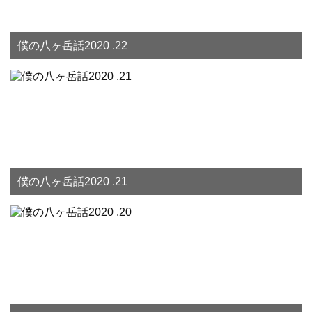
僕の八ヶ岳話2020 .22
僕の八ヶ岳話2020 .21