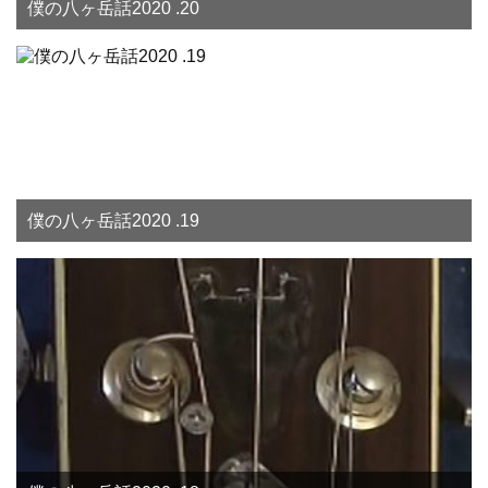
僕の八ヶ岳話2020 .20
僕の八ヶ岳話2020 .19