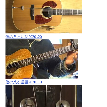
僕の八ヶ岳話2020 .20
僕の八ヶ岳話2020 .19