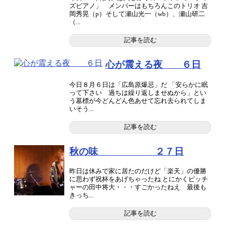
ズピアノ」 メンバーはもちろんこのトリオ 吉
岡秀晃（p）そして瀬山光一（wb）、瀬山研二
（...
記事を読む
心が震える夜 ６日
今日８月６日は「広島原爆忌」だ 「安らかに眠
って下さい 過ちは繰り返しませぬから」とい
う墓標が今どんどん色あせて忘れ去られてしま
いそう...
記事を読む
秋の味 ２７日
昨日は休みで家に居たのだけど「楽天」の優勝
に思わず祝杯をあげちゃったね とにかくピッチ
ャーの田中将大・・・すごかったねえ 最後も
きっち...
記事を読む