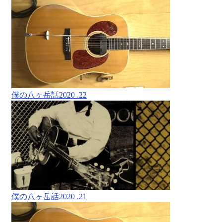
僕の八ヶ岳話2020 .22
僕の八ヶ岳話2020 .21