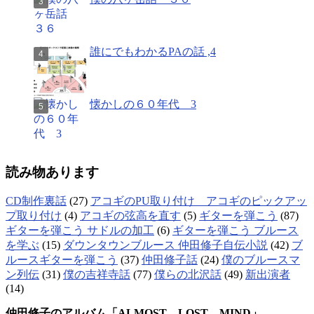
誰にでもわかるPAの話 ,4
懐かしの６０年代 3
読み物あります
CD制作裏話
(27)
アコギのPU取り付け アコギのピックアッ
プ取り付け
(4)
アコギの弦高を直す
(5)
ギターを弾こう
(87)
ギターを弾こう サドルの加工
(6)
ギターを弾こう ブルース
を学ぶ
(15)
ダウンタウンブルース 仲田修子自伝小説
(42)
ブ
ルースギターを弾こう
(37)
仲田修子話
(24)
僕のブルースマ
ン列伝
(31)
僕の吉祥寺話
(77)
僕らの北沢話
(49)
新出演者
(14)
仲田修子のアルバム「ALMOST LOST MIND」