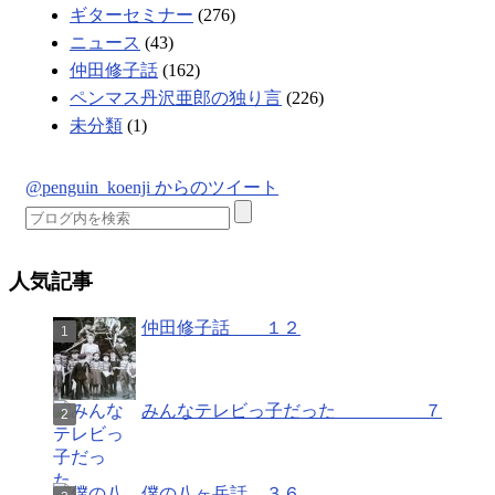
ギターセミナー
(276)
ニュース
(43)
仲田修子話
(162)
ペンマス丹沢亜郎の独り言
(226)
未分類
(1)
@penguin_koenji からのツイート
人気記事
仲田修子話 １２
みんなテレビっ子だった ７
僕の八ヶ岳話 ３６