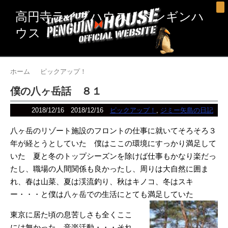
高円寺ライブハウス ペンギンハ
ウス
ホーム
ピックアップ！
僕の八ヶ岳話 ８１
2018/12/16
2018/12/16
ピックアップ！
,
ジミー矢島の日記
八ヶ岳のリゾート施設のフロントの仕事に就いてそろそろ３
年が経とうとしていた 僕はここの環境にすっかり満足して
いた 夏と冬のトップシーズンを除けば仕事もかなり楽だっ
たし、職場の人間関係も良かったし、周りは大自然に囲ま
れ、春は山菜、夏は渓流釣り、秋はキノコ、冬はスキ
ー・・・と僕は八ヶ岳での生活にとても満足していた
東京に居た頃の息苦しさも全くここ
には無かった 音楽活動・・・それ