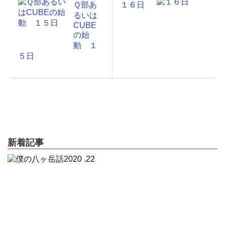
Ｑ部あ
１６日
るいは
CUBE
の始
動 １
５日
新着記事