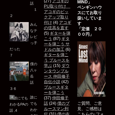
(27)
アコギの
MIND」
話
PU取り付け
ペンギンハウ
１
アコギのピッ
スにてお取り
２
クアップ取り
扱いしていま
付け
(4)
アコギ
す
みん
の弦高を直す
「定価 ２０
なテ
(5)
ギターを弾
００円」
レビ
こう
(87)
ギタ
っ子
ーを弾こう サ
だった
ドルの加工
(6)
ギターを弾こ
７
う ブルースを
僕の
学ぶ
(15)
ダウ
八ヶ
ンタウンブル
岳
ース 仲田修子
自伝小説
(42)
話
ブルースギタ
３６
ーを弾こう
誰に
(37)
仲田修子
話
(24)
僕のブ
ご質問、ご意
でも
ルースマン列
見、ご感想は
わか
伝
(31)
僕の吉
こちらの↓フォ