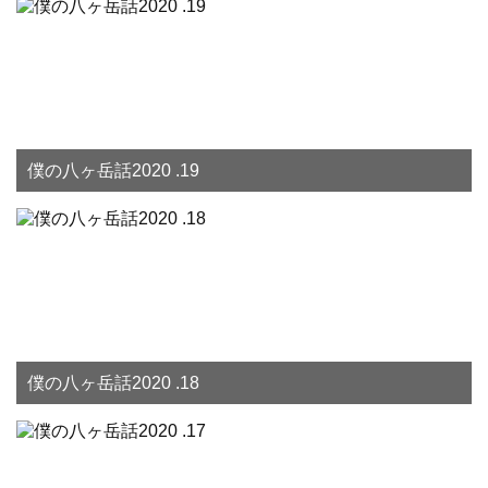
僕の八ヶ岳話2020 .19
僕の八ヶ岳話2020 .18