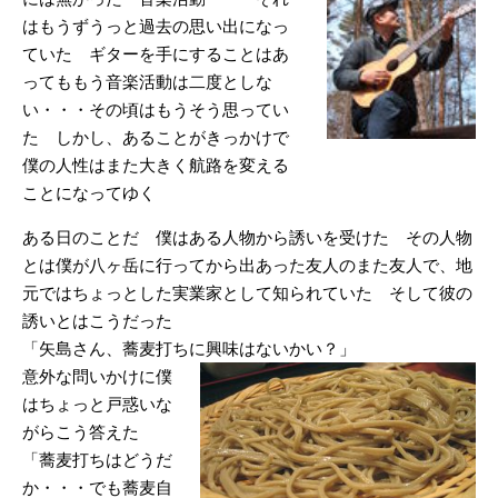
はもうずうっと過去の思い出になっ
ていた ギターを手にすることはあ
ってももう音楽活動は二度としな
い・・・その頃はもうそう思ってい
た しかし、あることがきっかけで
僕の人性はまた大きく航路を変える
ことになってゆく
ある日のことだ 僕はある人物から誘いを受けた その人物
とは僕が八ヶ岳に行ってから出あった友人のまた友人で、地
元ではちょっとした実業家として知られていた そして彼の
誘いとはこうだった
「矢島さん、蕎麦打ちに興味はないかい？」
意外な問いかけに僕
はちょっと戸惑いな
がらこう答えた
「蕎麦打ちはどうだ
か・・・でも蕎麦自