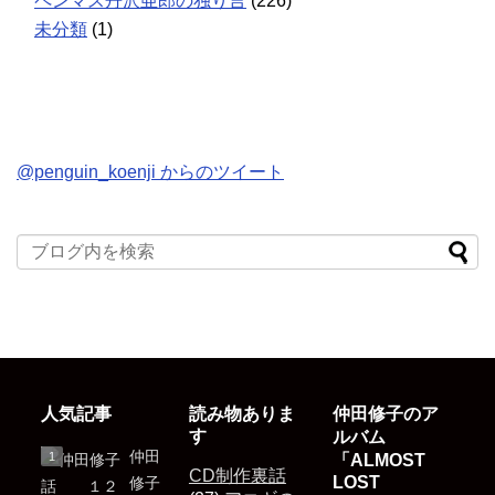
ペンマス丹沢亜郎の独り言
(226)
未分類
(1)
@penguin_koenji からのツイート
人気記事
読み物ありま
仲田修子のア
す
ルバム
仲田
「ALMOST
CD制作裏話
LOST
修子