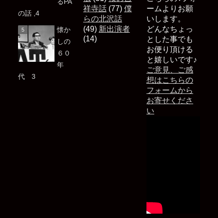
るPA
祥寺話
(77)
僕
ームよりお願
の話 ,4
らの北沢話
いします。
(49)
新出演者
どんなちょっ
懐か
(14)
とした事でも
しの
お便り頂ける
６０
と嬉しいです♪
年
ご意見、ご感
代 3
想はこちらの
フォームから
お寄せくださ
い