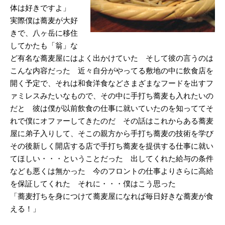
体は好きですよ」
実際僕は蕎麦が大好
きで、八ヶ岳に移住
してかたも「翁」な
ど有名な蕎麦屋にはよく出かけていた そして彼の言うのは
こんな内容だった 近々自分がやってる敷地の中に飲食店を
開く予定で、それは和食洋食などさまざまなフードを出すフ
ァミレスみたいなもので、その中に手打ち蕎麦も入れたいの
だと 彼は僕が以前飲食の仕事に就いていたのを知っててそ
れで僕にオファーしてきたのだ その話はこれからある蕎麦
屋に弟子入りして、そこの親方から手打ち蕎麦の技術を学び
その後新しく開店する店で手打ち蕎麦を提供する仕事に就い
てほしい・・・ということだった 出してくれた給与の条件
なども悪くは無かった 今のフロントの仕事よりさらに高給
を保証してくれた それに・・・僕はこう思った
「蕎麦打ちを身につけて蕎麦屋になれば毎日好きな蕎麦が食
える！」