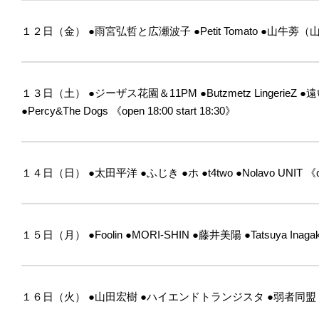
１２日（金）
●雨宮弘哲と広瀬波子
●Petit Tomato
●山牛蒡（
１３日（土）
●ジーザス花園＆11PM
●Butzmetz LingerieZ
●遠
●Percy&The Dogs
《open 18:00 start 18:30》
１４日（日）
●太田平洋
●ふじき
●ホ
●t4two
●Nolavo UNIT
《op
１５日（月）
●Foolin
●MORI-SHIN
●藤井美陽
●Tatsuya Inagak
１６日（火）
●山田宏樹
●ハイエンドトランジスタ
●弱者同盟