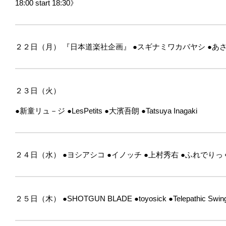
18:00 start 18:30》
２２日（月）
『日本道楽社企画』
●スギナミワカバヤシ
●あ
２３日（火）
●新童リュ－ジ
●LesPetits
●大濱吾朗
●Tatsuya Inagaki
２４日（水）
●ヨシアシコ
●イノッチ
●上村秀右
●ふれでりっ
２５日（木）
●SHOTGUN BLADE
●toyosick
●Telepathic Swin