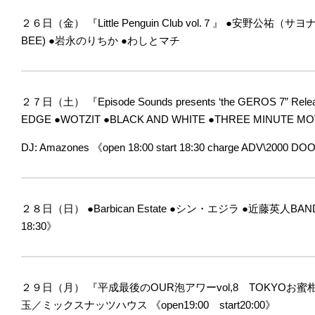
２６日（金）
『Little Penguin Club vol.７』
●安野公祐（サヨ
BEE)
●岩永のりちか
●わしとマチ
２７日（土）
『Episode Sounds presents ‘the GEROS 7” Rele
EDGE
●WOTZIT
●BLACK AND WHITE
●THREE MINUTE MO
DJ: Amazones
《open 18:00 start 18:30 charge ADV\2000 D
２８日（日）
●Barbican Estate
●シン・エジラ
●近藤英人BAN
18:30》
２９日（月）
『平成最後のOUR泡アワーvol,8 TOKYOお蜜柑マ
玉／ミックスナッツハウス
《open19:00 start20:00》