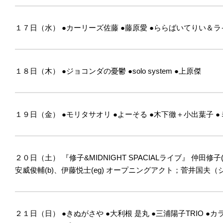
１７日（水）
●カーリーズ佐藤
●藤原愛
●ららばいてりい＆ラ
１８日（木）
●ジョコンダの憂鬱
●solo system
●上原傑
１９日（金）
●モリタサオリ
●よーそる
●木下徹＋小出葉子
●
２０日（土）
『修子&MIDNIGHT SPACIALライブ』
仲田修子(
安威俊輔(b)、伊藤悦士(eg)
オープニングアクト；菅井国夫（
２１日（日）
●きぬがさや
●大利根 是丸
●三浦陽子TRIO
●カ