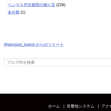
ペンマス丹沢亜郎の独り言
(226)
未分類
(1)
@penguin_koenji からのツイート
ホーム
音響他システム
アク