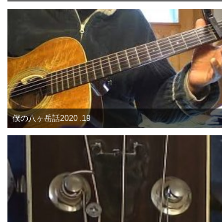
僕の八ヶ岳話2020 .19