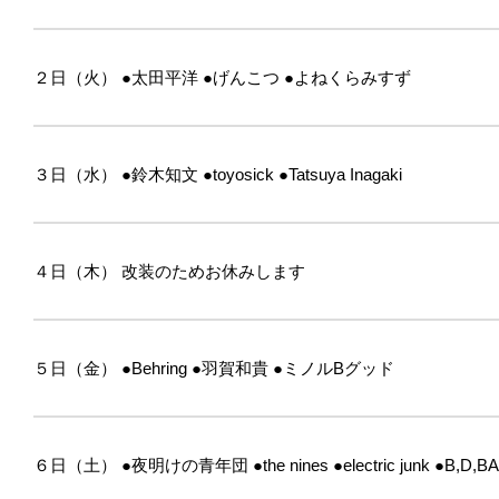
２日（火）
●太田平洋
●げんこつ
●よねくらみすず
３日（水）
●鈴木知文
●toyosick
●Tatsuya Inagaki
４日（木）
改装のためお休みします
５日（金）
●Behring
●羽賀和貴
●ミノルBグッド
６日（土）
●夜明けの青年団
●the nines
●electric junk
●B,D,B