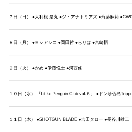
７日（日）
●大利根 是丸
●ジ・アナトミアズ
●斉藤麻莉
●CW0
８日（月）
●ヨシアシコ
●岡田哲
●らりは
●宮崎悟
９日（火）
●かめ
●伊藤悦士
●河西修
１０日（水）
『Littke Penguin Club vol.６』
●ドン珍否島Trippe
１１日（木）
●SHOTGUN BLADE
●吉田タロー
●長谷川雄二