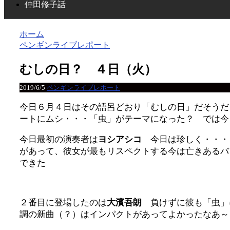
仲田修子話
ホーム
ペンギンライブレポート
むしの日？ ４日（火）
2019/6/5
ペンギンライブレポート
今日６月４日はその語呂どおり「むしの日」だそうだ
ートにムシ・・・「虫」がテーマになった？ では今
今日最初の演奏者は
ヨシアシコ
今日は珍しく・・・
があって、彼女が最もリスペクトする今は亡きあるバ
できた
２番目に登場したのは
大濱吾朗
負けずに彼も「虫」
調の新曲（？）はインパクトがあってよかったなあ～