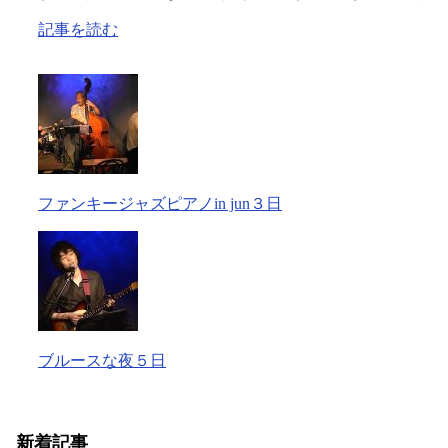
記事を読む
ファンキージャズピアノin jun３日
ブルースな夜５日
新着記事