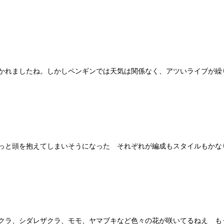
れましたね。しかしペンギンでは天気は関係なく、アツいライブが繰り広
と頭を抱えてしまいそうになった それぞれが編成もスタイルもかなり違
ラ、シダレザクラ、モモ、ヤマブキなど色々の花が咲いてるねえ もう少