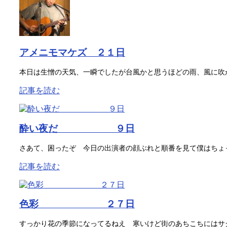
アメニモマケズ ２１日
本日は生憎の天気、一瞬でしたが台風かと思うほどの雨、風に吹か
記事を読む
酔い夜だ ９日
さあて、困ったぞ 今日の出演者の顔ぶれと順番を見て僕はちょっ
記事を読む
色彩 ２７日
すっかり花の季節になってるねえ 寒いけど街のあちこちにはサク