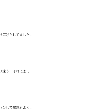
げられてました...
う それにまっ...
しで陽気もよく...