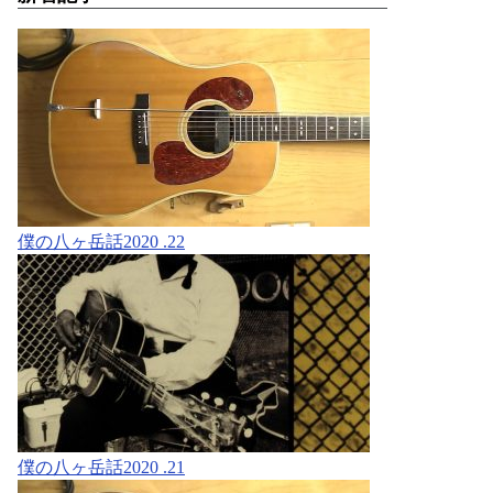
僕の八ヶ岳話2020 .22
僕の八ヶ岳話2020 .21