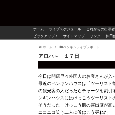
ホーム
ライブスケジュール
これからの出演者
ピックアップ！
サイトマップ
リンク
仲田
ホーム
ペンギンライブレポート
アロハ～ １７日
今日は開店早々外国人のお客さんが入
最近のペンギンハウスは「ツーリスト
の観光客の人だったらチャージを割引
ンギンハウスにはけっこうツーリスト
そうだった けっこう肌の露出度が高
ニコニコ笑う二人に僕はこう尋ねた 「Whe