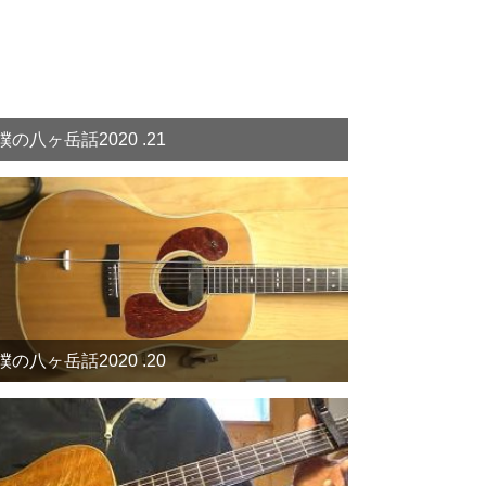
僕の八ヶ岳話2020 .21
僕の八ヶ岳話2020 .20