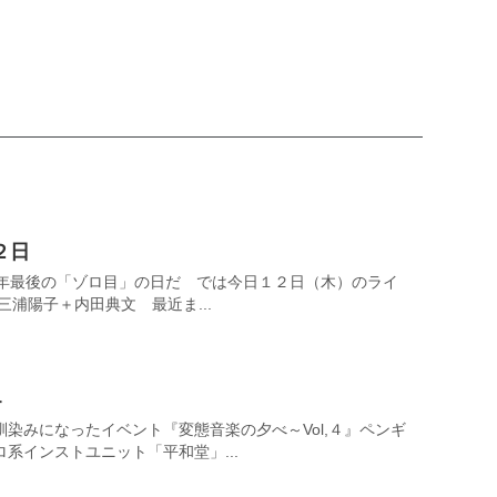
２日
今年最後の「ゾロ目」の日だ では今日１２日（木）のライ
三浦陽子＋内田典文 最近ま...
４
染みになったイベント『変態音楽の夕べ～Vol,４』ペンギ
系インストユニット「平和堂」...