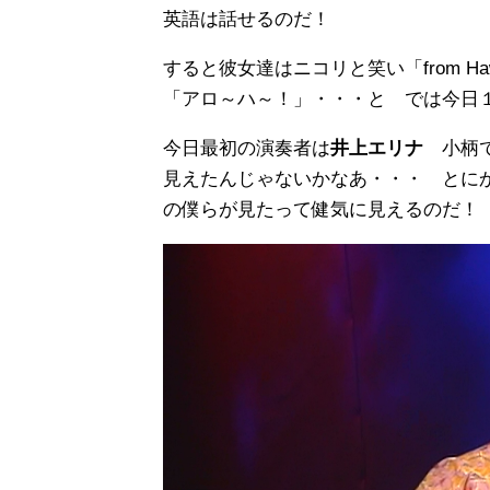
英語は話せるのだ！
すると彼女達はニコリと笑い「from H
「アロ～ハ～！」・・・と では今日
今日最初の演奏者は
井上エリナ
小柄
見えたんじゃないかなあ・・・ とに
の僕らが見たって健気に見えるのだ！