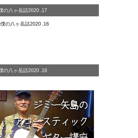
僕の八ヶ岳話2020 .17
僕の八ヶ岳話2020 .16