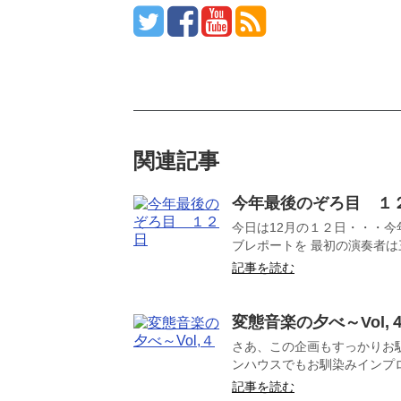
関連記事
今年最後のぞろ目 １
今日は12月の１２日・・・
ブレポートを 最初の演奏者は
記事を読む
変態音楽の夕べ～Vol,
さあ、この企画もすっかりお馴
ンハウスでもお馴染みインプロ
記事を読む