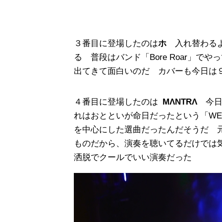
３番目に登場したのは
ホ
入れ替わる
る 普段はバンド「Bore Roar」
出てきて面白いのだ カバーも今日は
４番目に登場したのは
MΛNTRΛ
今
れはおとといが命日だったという「WES
を中心にした選曲だったんだそうだ 
ものだから、演奏を聴いてるだけでは
洒脱でクールでいい演奏だった