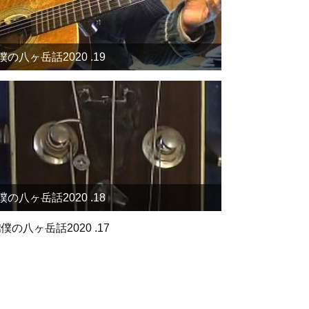
僕の八ヶ岳話2020 .19
僕の八ヶ岳話2020 .18