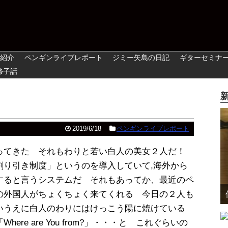
紹介
ペンギンライブレポート
ジミー矢島の日記
ギターセミナ
修子話
2019/6/18
ペンギンライブレポート
ってきた それもわりと若い白人の美女２人だ！
割り引き制度」というのを導入していて,海外から
すると言うシステムだ それもあってか、最近のペ
の外国人がちょくちょく来てくれる 今日の２人も
いうえに白人のわりにはけっこう陽に焼けている
re are You from?」・・・と これぐらいの