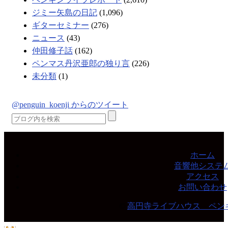
ジミー矢島の日記
(1,096)
ギターセミナー
(276)
ニュース
(43)
仲田修子話
(162)
ペンマス丹沢亜郎の独り言
(226)
未分類
(1)
@penguin_koenji からのツイート
ホーム
音響他システ
アクセス
お問い合わせ
©
高円寺ライブハウス ペン