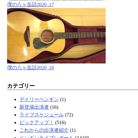
僕の八ヶ岳話2020 .17
僕の八ヶ岳話2020 .16
カテゴリー
デイリーペンギン
(1)
新登場出演者
(16)
ライブスケジュール
(72)
ピックアップ！
(516)
これからの出演者紹介
(1)
ペンギンライブレポート
(2,610)