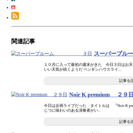
関連記事
スーパー
１０月に入って最初の週末がきた 今日３日はお天
いい天気が続くようだ ペンギンハウスライ...
記事を
Noir K premium ２９
今日は企画ライブだった タイトルは 『Noir K pre
じつに味わいのある演奏者がい...
記事を