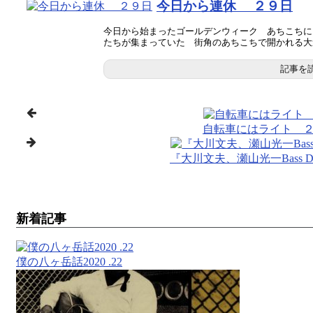
今日から連休 ２９日
今日から始まったゴールデンウィーク あちこちに
たちが集まっていた 街角のあちこちで開かれる大道芸
記事を
自転車にはライト 
『大川文夫、瀬山光一Bass 
新着記事
僕の八ヶ岳話2020 .22