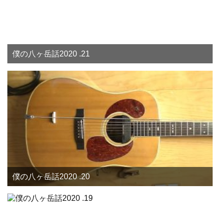
僕の八ヶ岳話2020 .21
僕の八ヶ岳話2020 .20