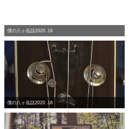
僕の八ヶ岳話2020 .19
僕の八ヶ岳話2020 .18