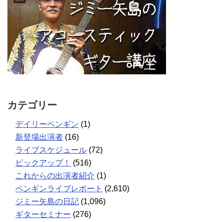
カテゴリー
デイリーペンギン
(1)
新登場出演者
(16)
ライブスケジュール
(72)
ピックアップ！
(516)
これからの出演者紹介
(1)
ペンギンライブレポート
(2,610)
ジミー矢島の日記
(1,096)
ギターセミナー
(276)