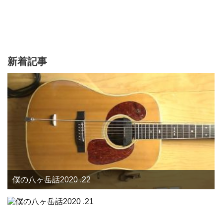
新着記事
僕の八ヶ岳話2020 .22