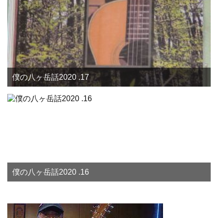
僕の八ヶ岳話2020 .17
僕の八ヶ岳話2020 .16