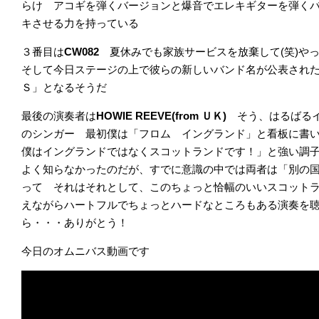
らけ アコギを弾くバージョンと爆音でエレキギターを弾く
キさせる力を持っている
３番目は
CW082
夏休みでも家族サービスを放棄して(笑)や
そして今日ステージの上で彼らの新しいバンド名が公表された
Ｓ」となるそうだ
最後の演奏者は
HOWIE REEVE(from ＵＫ)
そう、はるばる
のシンガー 最初僕は「フロム イングランド」と看板に書
僕はイングランドではなくスコットランドです！」と強い調
よく知らなかったのだが、すでに意識の中では両者は「別の
って それはそれとして、このちょっと恰幅のいいスコット
えながらハートフルでちょっとハードなところもある演奏を
ら・・・ありがとう！
今日のオムニバス動画です