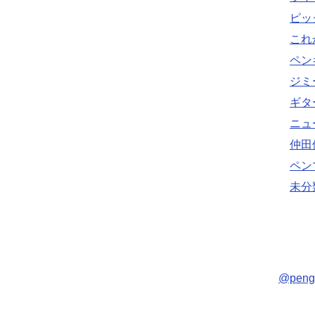
ピッ
これ
ペン
ジミ
ギタ
ニュ
仲田
ペン
未分
@pen