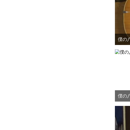
僕の八
僕の八