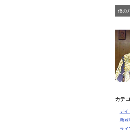
僕の八
カテ
デイ
新登
ライ