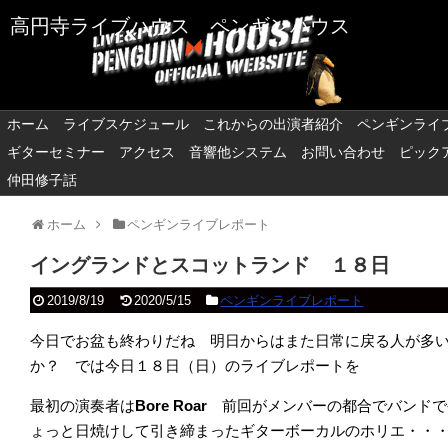
高円寺ライブハウス ペンギンハウス
ホーム
ライブスケジュール
これからの出演者紹介
ペンギンライ
ギターセミナー
アクセス
音響他システム
お問い合わせ
ピック
仲田修子話
ホーム
ペンギンライブレポート
イングランドとスコットランド １８日
2019/8/19
2020/5/15
ペンギンライブレポート
今日でお盆も終わりだね 明日からはまた日常に戻る人が多
か？ では今日１８日（日）のライブレポートを
最初の演奏者は
Bore Roar
前回がメンバーの都合でバンドで
ょっと日焼けして引き締まったギターボーカルのホリエ・・