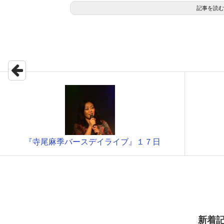
記事を読む
『寺尾麻季バースデイライブ』１７日
新着