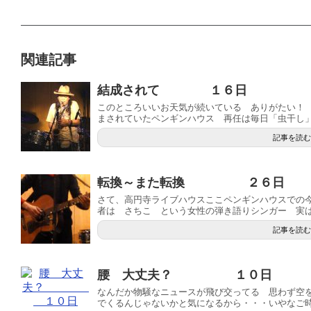
関連記事
結成されて １６日
このところいいお天気が続いている ありがたい！
まされていたペンギンハウス 再任は毎日「虫干し」の
記事を読む
転換～また転換 ２６日
さて、高円寺ライブハウスここペンギンハウスでの
者は さちこ という女性の弾き語りシンガー 実はお
記事を読む
腰 大丈夫？ １０日
なんだか物騒なニュースが飛び交ってる 思わず空
でくるんじゃないかと気になるから・・・いやなご時勢