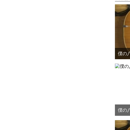
僕の八
僕の八