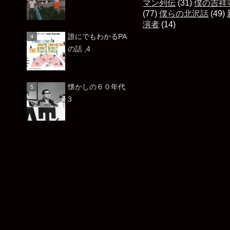
マン列伝
(31)
僕の吉祥
(77)
僕らの北沢話
(49)
演者
(14)
誰にでもわかるPA
の話 ,4
懐かしの６０年代
3