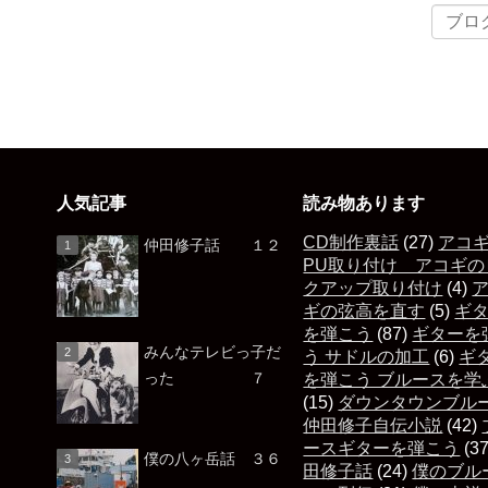
人気記事
読み物あります
CD制作裏話
(27)
アコ
仲田修子話 １２
PU取り付け アコギの
クアップ取り付け
(4)
ギの弦高を直す
(5)
ギ
を弾こう
(87)
ギターを
みんなテレビっ子だ
う サドルの加工
(6)
ギ
った ７
を弾こう ブルースを学
(15)
ダウンタウンブル
仲田修子自伝小説
(42)
ースギターを弾こう
(3
僕の八ヶ岳話 ３６
田修子話
(24)
僕のブル