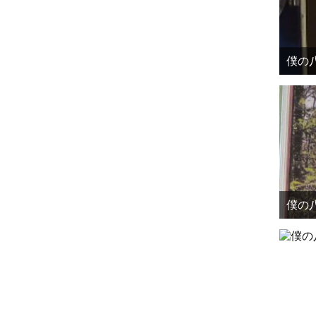
僕の八
僕の八