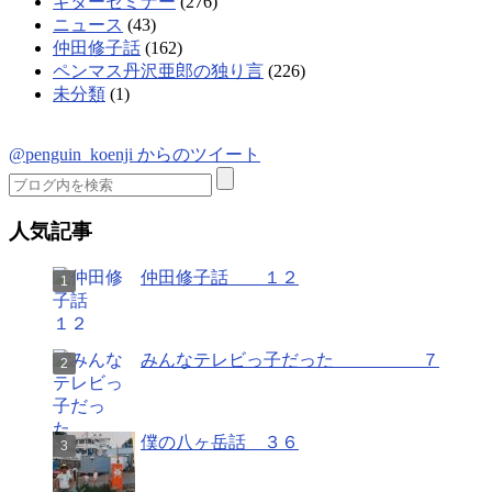
ギターセミナー
(276)
ニュース
(43)
仲田修子話
(162)
ペンマス丹沢亜郎の独り言
(226)
未分類
(1)
@penguin_koenji からのツイート
人気記事
仲田修子話 １２
みんなテレビっ子だった ７
僕の八ヶ岳話 ３６