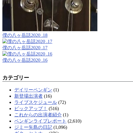
僕の八ヶ岳話2020 .18
僕の八ヶ岳話2020 .17
僕の八ヶ岳話2020 .16
カテゴリー
デイリーペンギン
(1)
新登場出演者
(16)
ライブスケジュール
(72)
ピックアップ！
(516)
これからの出演者紹介
(1)
ペンギンライブレポート
(2,610)
ジミー矢島の日記
(1,096)