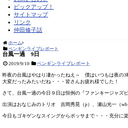
ピックアップ！
サイトマップ
リンク
仲田修子話
ホーム
ペンギンライブレポート
台風一過 9日
2019/9/10
ペンギンライブレポート
昨夜の台風はやはり凄かったねえ～ 僕はいつもは夜の3
大変だったみたいだね・・・皆さんお疲れ様でした！
さて、台風一過の今日９日は恒例の『ファンキージャズ
出演はおなじみのトリオ 吉岡秀晃（p）、瀬山光一（wb
今日もゴキゲンなスイングからボッサまで・・・充分に