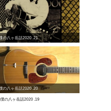
僕の八ヶ岳話2020 .21
僕の八ヶ岳話2020 .20