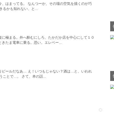
今、はまってる。 なんつーか、その場の空気を描くのが巧
るかも知れない、と...
復に極まる。外へ酔むにしろ、たかだか店を中心にして１０
きたま電車に乗る。恐い。エレベー...
りビールだなあ… え！いつもじゃない？酒は…と、いわれ
ことで…。 さて、本の話...