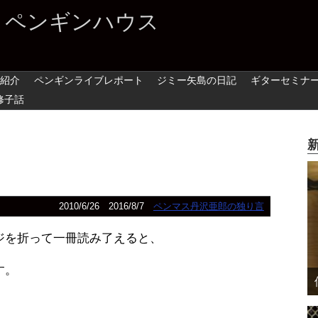
 ペンギンハウス
紹介
ペンギンライブレポート
ジミー矢島の日記
ギターセミナ
修子話
2010/6/26
2016/8/7
ペンマス丹沢亜郎の独り言
ジを折って一冊読み了えると、
す。