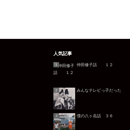
人気記事
仲田修子話 １２
みんなテレビっ子だっ
僕の八ヶ岳話 ３６