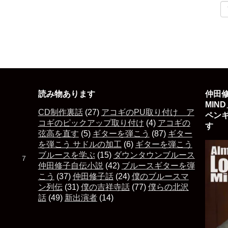
読み物あります
仲田修
MIN
CD制作裏話
(27)
アコギのPU取り付け ア
ペン
コギのピックアップ取り付け
(4)
アコギの
す 
弦高を直す
(5)
ギターを弾こう
(87)
ギター
を弾こう サドルの加工
(6)
ギターを弾こう
ブルースを学ぶ
(15)
ダウンタウンブルース
た ７
仲田修子自伝小説
(42)
ブルースギターを弾
こう
(37)
仲田修子話
(24)
僕のブルースマ
ン列伝
(31)
僕の吉祥寺話
(77)
僕らの北沢
話
(49)
新出演者
(14)