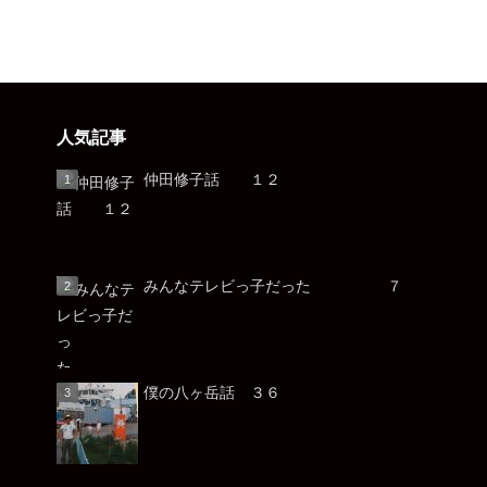
人気記事
仲田修子話 １２
みんなテレビっ子だった ７
僕の八ヶ岳話 ３６