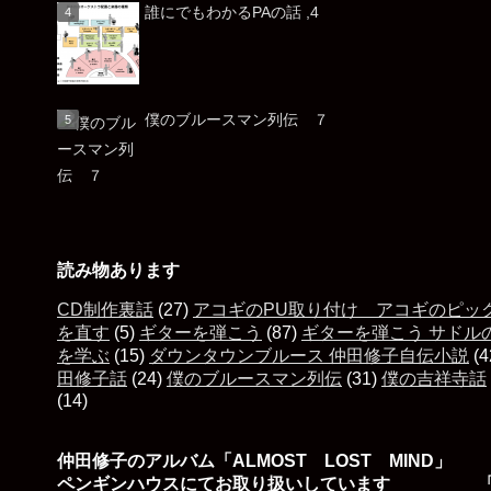
誰にでもわかるPAの話 ,4
僕のブルースマン列伝 ７
読み物あります
CD制作裏話
(27)
アコギのPU取り付け アコギのピッ
を直す
(5)
ギターを弾こう
(87)
ギターを弾こう サドル
を学ぶ
(15)
ダウンタウンブルース 仲田修子自伝小説
(4
田修子話
(24)
僕のブルースマン列伝
(31)
僕の吉祥寺話
(14)
仲田修子のアルバム「ALMOST LOST MIND」
ペンギンハウスにてお取り扱いしています 「