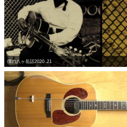
僕の八ヶ岳話2020 .21