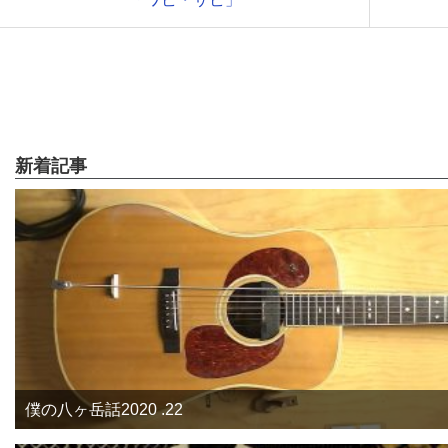
新着記事
僕の八ヶ岳話2020 .22