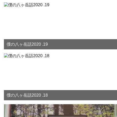
僕の八ヶ岳話2020 .19
僕の八ヶ岳話2020 .18