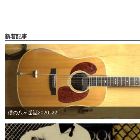
新着記事
僕の八ヶ岳話2020 .22