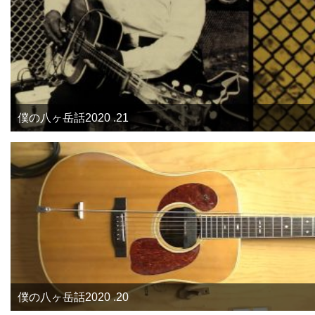
僕の八ヶ岳話2020 .21
僕の八ヶ岳話2020 .20