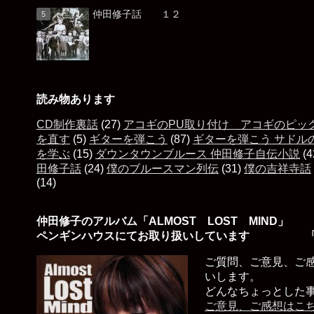
仲田修子話 １２
読み物あります
CD制作裏話
(27)
アコギのPU取り付け アコギのピッ
を直す
(5)
ギターを弾こう
(87)
ギターを弾こう サドル
を学ぶ
(15)
ダウンタウンブルース 仲田修子自伝小説
(4
田修子話
(24)
僕のブルースマン列伝
(31)
僕の吉祥寺話
(14)
仲田修子のアルバム「ALMOST LOST MIND」
ペンギンハウスにてお取り扱いしています 「
ご質問、ご意見、ご
いします。
どんなちょっとした
ご意見、ご感想はこ