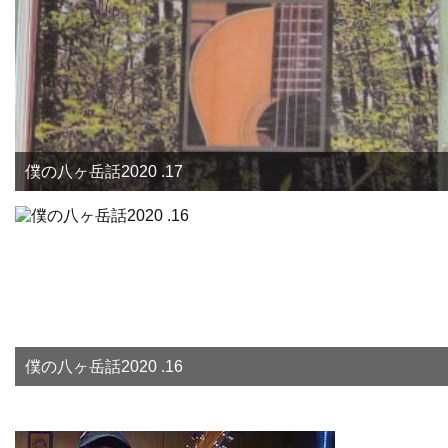
僕の八ヶ岳話2020 .17
僕の八ヶ岳話2020 .16