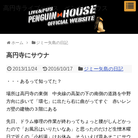
高円寺ライブハウス ペンギンハウス
ホーム
ジミー矢島の日記
高円寺にサウナ
2013/11/24
2016/10/17
ジミー矢島の日記
・・・あるって知ってた？
場所は高円寺の東側 中央線の高架の下の南側の道路を中野
方向に歩いて「環七」に出たら右
に曲がってすぐ 赤いレン
ガ壁の建物の３階にある
先日、ドラム修理の作業が終わってちょっと腰がしんどかっ
たので「お風呂はいりたいなあ」と思ったのだけど生憎木曜
日で近くの「小杉湯」はお休み そういえば昔あそこにサウ