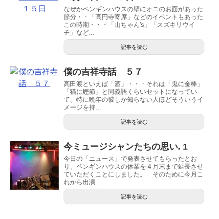
なぜかペンギンハウスの壁にオニのお面があった
節分・・「高円寺寄席」などのイベントもあった
この時期・・・「山ちゃん's」「スズキリウイ
チ」など...
記事を読む
僕の吉祥寺話 ５７
高田渡といえば「酒」・・・それは「鬼に金棒」
「猫に鰹節」と同義語くらいセットになってい
て、特に晩年の彼しか知らない人ほどそういうイ
メージを持...
記事を読む
今ミュージシャンたちの思い. 1
今日の「ニュース」で発表させてもらったとお
り、ペンギンハウスの休業を４月末まで延長させ
ていただくことにしました。 そのために今月こ
れから出演...
記事を読む