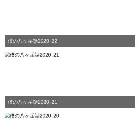
僕の八ヶ岳話2020 .22
僕の八ヶ岳話2020 .21