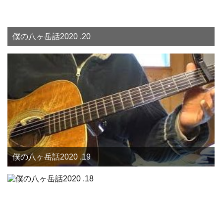
僕の八ヶ岳話2020 .20
僕の八ヶ岳話2020 .19