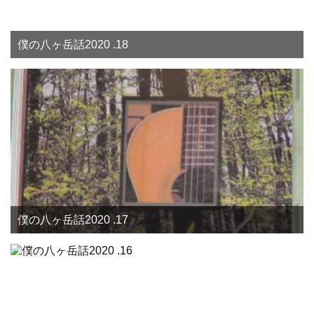
僕の八ヶ岳話2020 .18
僕の八ヶ岳話2020 .17