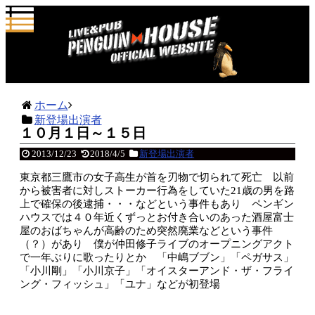
ホーム
新登場出演者
１０月１日～１５日
2013/12/23
2018/4/5
新登場出演者
東京都三鷹市の女子高生が首を刃物で切られて死亡 以前
から被害者に対しストーカー行為をしていた21歳の男を路
上で確保の後逮捕・・・などという事件もあり ペンギン
ハウスでは４０年近くずっとお付き合いのあった酒屋富士
屋のおばちゃんが高齢のため突然廃業などという事件
（？）があり 僕が仲田修子ライブのオープニングアクト
で一年ぶりに歌ったりとか 「中嶋ブブン」「ペガサス」
「小川剛」「小川京子」「オイスターアンド・ザ・フライ
ング・フィッシュ」「ユナ」などが初登場