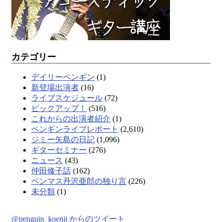
カテゴリー
デイリーペンギン
(1)
新登場出演者
(16)
ライブスケジュール
(72)
ピックアップ！
(516)
これからの出演者紹介
(1)
ペンギンライブレポート
(2,610)
ジミー矢島の日記
(1,096)
ギターセミナー
(276)
ニュース
(43)
仲田修子話
(162)
ペンマス丹沢亜郎の独り言
(226)
未分類
(1)
@penguin_koenji からのツイート