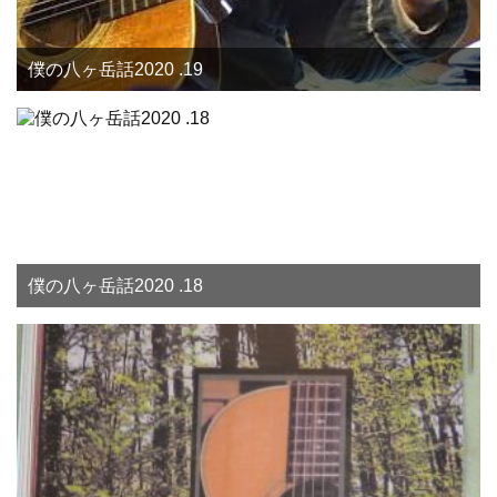
僕の八ヶ岳話2020 .19
僕の八ヶ岳話2020 .18