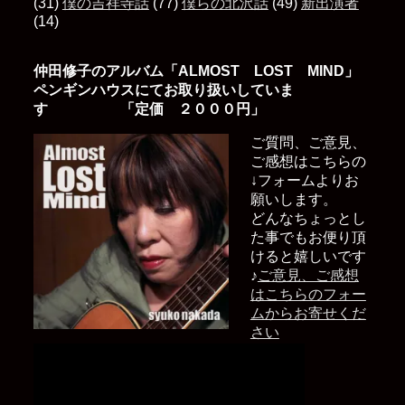
(31)
僕の吉祥寺話
(77)
僕らの北沢話
(49)
新出演者
(14)
仲田修子のアルバム「ALMOST LOST MIND」
ペンギンハウスにてお取り扱いしていま
す 「定価 ２０００円」
ご質問、ご意見、
ご感想はこちらの
↓フォームよりお
願いします。
どんなちょっとし
た事でもお便り頂
けると嬉しいです
♪
ご意見、ご感想
はこちらのフォー
ムからお寄せくだ
さい