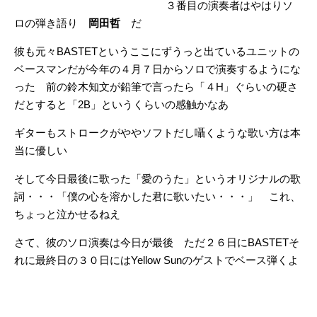
３番目の演奏者はやはりソ
ロの弾き語り
岡田哲
だ
彼も元々BASTETというここにずうっと出ているユニットの
ベースマンだが今年の４月７日からソロで演奏するようにな
った 前の鈴木知文が鉛筆で言ったら「４H」ぐらいの硬さ
だとすると「2B」というくらいの感触かなあ
ギターもストロークがややソフトだし囁くような歌い方は本
当に優しい
そして今日最後に歌った「愛のうた」というオリジナルの歌
詞・・・「僕の心を溶かした君に歌いたい・・・」 これ、
ちょっと泣かせるねえ
さて、彼のソロ演奏は今日が最後 ただ２６日にBASTETそ
れに最終日の３０日にはYellow Sunのゲストでベース弾くよ