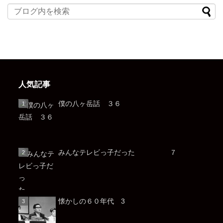
人気記事
僕の八ヶ岳話 ３６
みんなテレビっ子だった ７
懐かしの６０年代 3