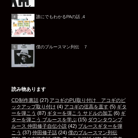
誰にでもわかるPAの話 ,4
僕のブルースマン列伝 ７
読み物あります
CD制作裏話
(27)
アコギのPU取り付け アコギのピ
ックアップ取り付け
(4)
アコギの弦高を直す
(5)
ギタ
ーを弾こう
(87)
ギターを弾こう サドルの加工
(6)
ギ
ターを弾こう ブルースを学ぶ
(15)
ダウンタウンブ
ルース 仲田修子自伝小説
(42)
ブルースギターを弾
こう
(37)
仲田修子話
(24)
僕のブルースマン列伝