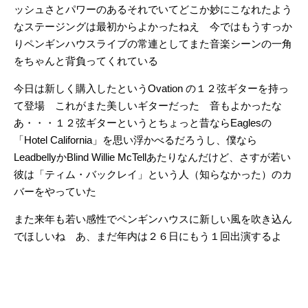
ッシュさとパワーのあるそれでいてどこか妙にこなれたよう
なステージングは最初からよかったねえ 今ではもうすっか
りペンギンハウスライブの常連としてまた音楽シーンの一角
をちゃんと背負ってくれている
今日は新しく購入したというOvation の１２弦ギターを持っ
て登場 これがまた美しいギターだった 音もよかったな
あ・・・１２弦ギターというとちょっと昔ならEaglesの
「Hotel California」を思い浮かべるだろうし、僕なら
LeadbellyかBlind Willie McTellあたりなんだけど、さすが若い
彼は「ティム・バックレイ」という人（知らなかった）のカ
バーをやっていた
また来年も若い感性でペンギンハウスに新しい風を吹き込ん
でほしいね あ、まだ年内は２６日にもう１回出演するよ