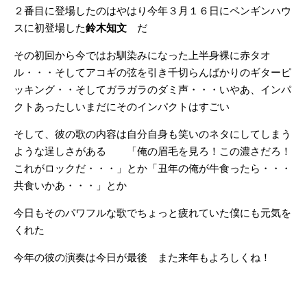
２番目に登場したのはやはり今年３月１６日にペンギンハウ
スに初登場した
鈴木知文
だ
その初回から今ではお馴染みになった上半身裸に赤タオ
ル・・・そしてアコギの弦を引き千切らんばかりのギターピ
ッキング・・そしてガラガラのダミ声・・・いやあ、インパ
クトあったしいまだにそのインパクトはすごい
そして、彼の歌の内容は自分自身も笑いのネタにしてしまう
ような逞しさがある 「俺の眉毛を見ろ！この濃さだろ！
これがロックだ・・・」とか「丑年の俺が牛食ったら・・・
共食いかあ・・・」とか
今日もそのパワフルな歌でちょっと疲れていた僕にも元気を
くれた
今年の彼の演奏は今日が最後 また来年もよろしくね！