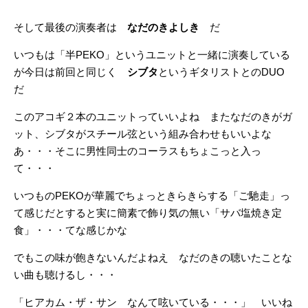
そして最後の演奏者は
なだのきよしき
だ
いつもは「半PEKO」というユニットと一緒に演奏している
が今日は前回と同じく
シブタ
というギタリストとのDUO
だ
このアコギ２本のユニットっていいよね またなだのきがガ
ット、シブタがスチール弦という組み合わせもいいよな
あ・・・そこに男性同士のコーラスもちょこっと入っ
て・・・
いつものPEKOが華麗でちょっときらきらする「ご馳走」っ
て感じだとすると実に簡素で飾り気の無い「サバ塩焼き定
食」・・・てな感じかな
でもこの味が飽きないんだよねえ なだのきの聴いたことな
い曲も聴けるし・・・
「ヒアカム・ザ・サン なんて呟いている・・・」 いいね