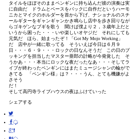
タイルをほぼそのままペンギンに持ち込んだ彼の演奏は実
に自由だ ドラムとベースをバックに自作だというハーモ
ニカとマイクのホルダーを首から下げ、ナショナルのスチ
ールギターをギャンギャンかき鳴らし店中を歩き回りなが
らゴキゲンなブギを歌う 聞けば僕より２，３歳年上だと
いうから困った・・・いや楽しいオヤジだ それにしても
元気だ ほら、始まったぞ！「Got My Mojo Working」
だ 店中が一緒に歌ってる そういえば今日は６月９
日・・・６・９・・・ロックの日なんそうだ この日のブ
ッキングを担当したマスター亜郎の計略が今発覚した そ
うかあ・・・本当にロックな夜だったなあ・・・そしてラ
イブが終わったペンギンにはまたミュージシャンの輪がで
きてる 「ペンギン様」
は？・・・うん、とても機嫌がよ
さそう
だ！ 
そして高円寺ライブハウスの夜はふけていった
シェアする