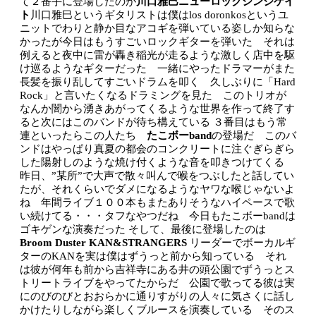
て２番手に登場したのが
川口雅巳ニューロックシンジケイ
ト
川口雅巳というギタリ
ストは僕はlos doronkosというユ
ニットでわりと静か目なアコギを弾いている姿しか知らな
かったが今日はもうすごいロックギターを弾いた それは
例えると夜中に雷が轟き稲光が走るような激しく店中を駆
け巡るようなギターだった 一緒にやったドラマーがまた
長髪を振り乱してすごいドラムを叩く 久しぶりに「Hard
Rock」と言いたくなるドラミングを見た このトリオが
なんか闇から湧きあがってくるような世界を作って終了す
ると次にはこのバンドが待ち構えている
３番目はもう常
連といったらこの人たち
たこボーband
の登場だ このバ
ンドはやっ
ぱり真夏の都会のコンクリートに注ぐぎらぎら
した陽射しのような焼け付くような音を叩きつけてくる
昨日、”某所”で大声で散々叫んで喉をつぶしたと話してい
たが、それくらいでダメになるようなヤワな喉じゃないよ
ね 年間ライブ１００本もまたありそうなハイペースで歌
い続けてる・・・タフなやつだね 今日もたこボーbandは
ゴキゲンな演奏だった
そして、最後に登場したのは
Broom Duster KAN&STRANGERS
リーダーでボーカルギ
ターのKANを実は僕はずうっと前から知っている それ
は彼が何年も前から吉祥寺にある井の頭公園でずうっとス
トリートライブをやってたからだ 公園で歌ってる彼は実
にのびのびとおおらかに通りすがりの人々に気さくに話し
かけたりしながら楽しくブルースを演奏している そのス