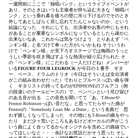
一週間前にここで「独唱パンク」というライブイベントが
あり、そのときはいつも主催者が持ち込む大きな「独唱パ
ンク」という垂れ幕を後ろの壁に吊り下げるのでそのとき
外してあとしばらく戻し忘れてたんじゃないのか、という
結論になった それにしても、出演者やお客の中にもそれ
があることが重要なシンボルになっているとしたら疎かに
出来ないなあ これからは気をつけよう とりあえず「ペ
ンギン様」と名づけて奉った方がいいかもね
そういうわ
けで「ペンギン様」が見下ろすステージでは梅雨のうっと
うしい季節を吹き飛ばすような熱演が繰り広げられた
そ
の「ペンギン様」にこだわる（一人だけどね）メンバーが
いる
FIGURE FOUR LEGROCK
が今日の１番手 ギタ
ー、ベース、ドラムのトリオ（今日はそういえば全出演者
がこの組み合わせだった）でわりとブルースっぽい曲を弾
く ギタリストの持ってるのがEPIPHONEのフルアコ（例
の段違いのテールピースの）で、ペンペンという侘び寂び
のある音が出る この音色を聞いてて「あ、T-Boneや
Fenton Robinsonっぽい音だな」と思ってたらやった曲が
Fentonの「Somebody Loan Me a Dime」という名曲だ 思
わず嬉しくなってしまった その他にもT-Boneの曲をやっ
たり まだ少々荒いところもあるけどボーカルの声がこう
いう曲によく合ってるからオシジナルを含めこの路線でい
ってほしいなと・・・余計なお世話だがそう思った
そし