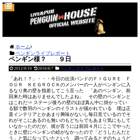
ホーム
ペンギンライブレポート
ペンギン様？ ９日
2012/6/10
2016/8/7
ペンギンライブレポート
「あれ！？」・・・今日の出演バンドのＦＩＧＵＲＥ Ｆ
ＯＵＲ ＫＥＧＲＯＣＫのメンバーの一人がペンギンに入
るなり奥の壁を指差してこう言った 「あのペンギン、前
回来た時
はありませんでしたよね」 その壁のペンギンと
はこれだ⇒
ステージ後ろの壁のほぼ真ん中に掛かってい
る額で数羽のペンギンのイラストが描かれている 僕は正
直インテリアとかあまり興味がないし毎日見ているのでそ
れがそこにあるのも無いのもどちらでもあまり気にもして
いなかったのだが、彼が言うには前回４月にここでやった
ときに壁にペンギンの絵がなかったので「どうしたんだと
う」と気になっていたという 調べてみるとそのちょうど