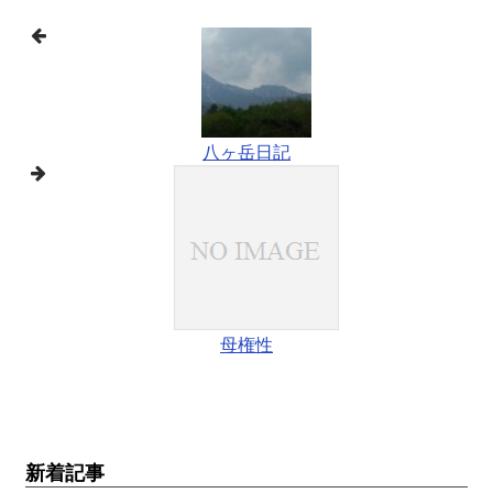
八ヶ岳日記
母権性
新着記事