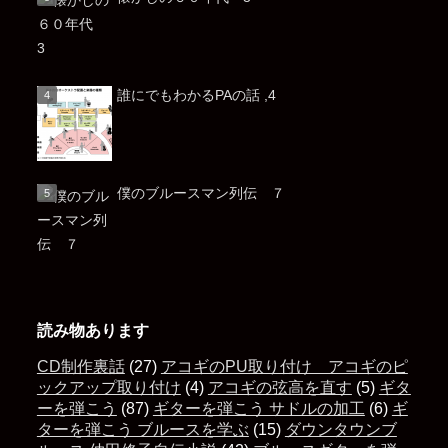
誰にでもわかるPAの話 ,4
僕のブルースマン列伝 ７
読み物あります
CD制作裏話
(27)
アコギのPU取り付け アコギのピ
ックアップ取り付け
(4)
アコギの弦高を直す
(5)
ギタ
ーを弾こう
(87)
ギターを弾こう サドルの加工
(6)
ギ
ターを弾こう ブルースを学ぶ
(15)
ダウンタウンブ