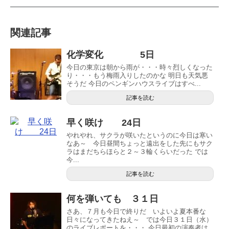
関連記事
化学変化 5日
今日の東京は朝から雨が・・・時々烈しくなった
り・・・もう梅雨入りしたのかな 明日も天気悪
そうだ 今日のペンギンハウスライブはすべ...
記事を読む
早く咲け 24日
やれやれ、サクラが咲いたというのに今日は寒い
なあ～ 今日昼間ちょっと遠出をした先にもサク
ラはまだちらほらと２～３輪くらいだった では
今...
記事を読む
何を弾いても ３１日
さあ、７月も今日で終りだ いよいよ夏本番な
日々になってきたねえ～ では今日３１日（水）
のライブレポートを・・・ 今日最初の演奏者は