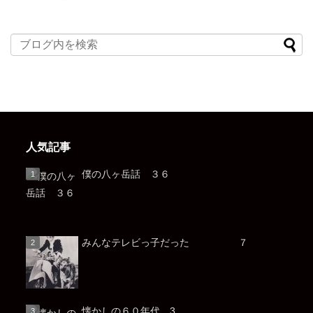
人気記事
僕の八ヶ岳話 ３６
みんなテレビっ子だった ７
懐かしの６０年代 3