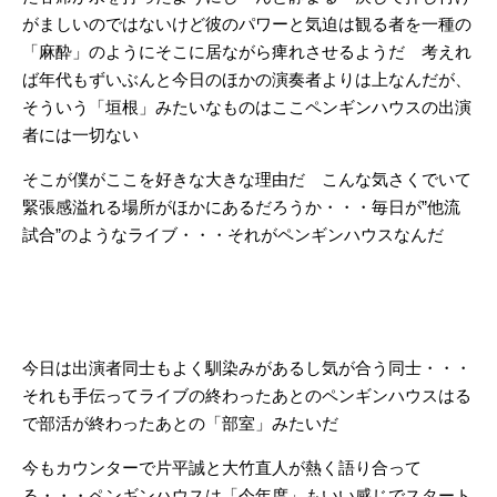
がましいのではないけど彼のパワーと気迫は観る者を一種の
「麻酔」のようにそこに居ながら痺れさせるようだ 考えれ
ば年代もずいぶんと今日のほかの演奏者よりは上なんだが、
そういう「垣根」みたいなものはここペンギンハウスの出演
者には一切ない
そこが僕がここを好きな大きな理由だ こんな気さくでいて
緊張感溢れる場所がほかにあるだろうか・・・毎日が”他流
試合”のようなライブ・・・それがペンギンハウスなんだ
今日は出演者同士もよく馴染みがあるし気が合う同士・・・
それも手伝ってライブの終わったあとのペンギンハウスはる
で部活が終わったあとの「部室」みたいだ
今もカウンターで片平誠と大竹直人が熱く語り合って
る・・・ペンギンハウスは「今年度」もいい感じでスタート