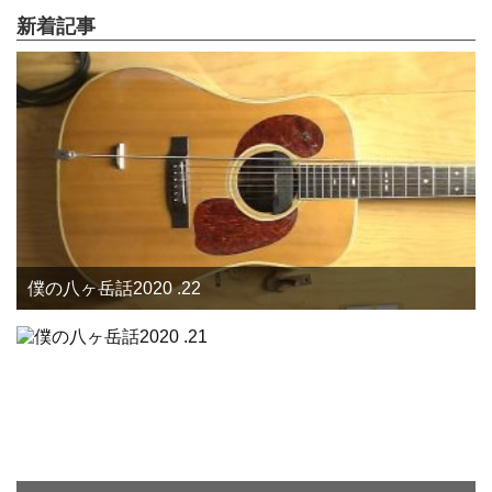
新着記事
僕の八ヶ岳話2020 .22