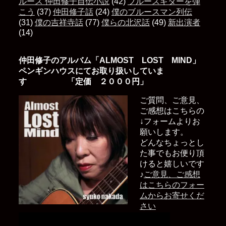
ルース 仲田修子自伝小説
(42)
ブルースギターを弾
こう
(37)
仲田修子話
(24)
僕のブルースマン列伝
(31)
僕の吉祥寺話
(77)
僕らの北沢話
(49)
新出演者
(14)
仲田修子のアルバム「ALMOST LOST MIND」
ペンギンハウスにてお取り扱いしていま
す 「定価 ２０００円」
ご質問、ご意見、
ご感想はこちらの
↓フォームよりお
願いします。
どんなちょっとし
た事でもお便り頂
けると嬉しいです
♪
ご意見、ご感想
はこちらのフォー
ムからお寄せくだ
さい