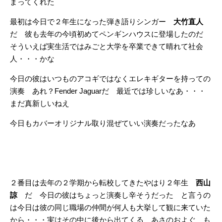
まってくれた
最初は今日で２年生になった弾き語りシンガー
大竹直人
だ 彼も去年の今頃初めてペンギンハウスに登場したのだ
そういえば実生活ではみごと大学を卒業できて晴れて社会
人・・・かな
今日の彼はいつものアコギではなくエレキギターを持っての
演奏 あれ？Fender Jaguarだ 最近では珍しいなあ・・・
まだ真新しいねえ
今日もカバーオリジナル取り混ぜていい演奏だったなあ
２番目は去年の２学期から転校してきたやはり２年生
西山
諒
だ 今日の彼はちょっと演奏し辛そうだった と言うの
は今日は彼の同じ職場の仲間が何人も大挙して観に来ていた
から・・・実はその中に後から出てくる あさのおよぐ も