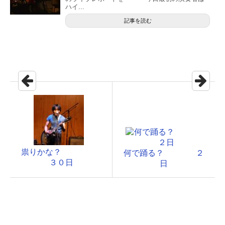
ハイ...
記事を読む
祟りかな？
何で踊る？ ２
３０日
日