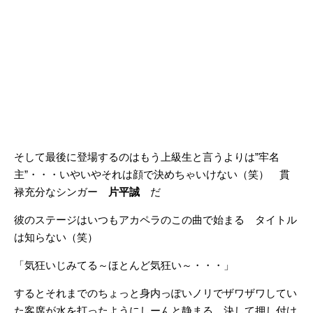
そして最後に登場するのはもう上級生と言うよりは”牢名
主”・・・いやいやそれは顔で決めちゃいけない（笑） 貫
禄充分なシンガー
片平誠
だ
彼のステージはいつもアカペラのこの曲で始まる タイトル
は知らない（笑）
「気狂いじみてる～ほとんど気狂い～・・・」
するとそれまでのちょっと身内っぽいノリでザワザワしてい
た客席が水を打ったようにしーんと静まる 決して押し付け