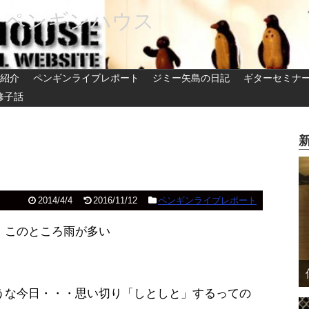
 ペンギンハウス
紹介
ペンギンライブレポート
ジミー矢島の日記
ギターセミナ
修子話
2014/4/4
2016/11/12
ペンギンライブレポート
 このところ雨が多い
うな今日・・・思い切り「しとしと」するっての