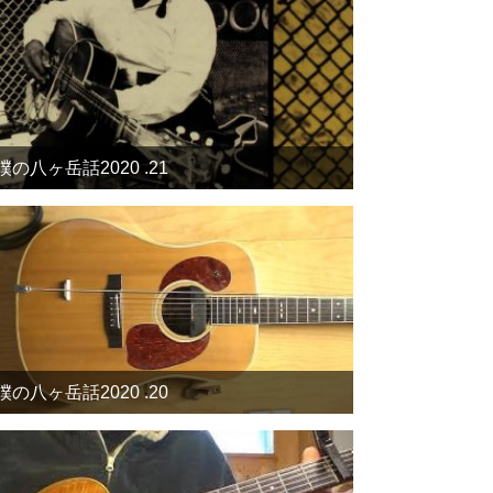
僕の八ヶ岳話2020 .21
僕の八ヶ岳話2020 .20