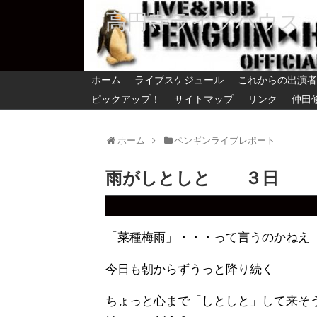
高円寺ライブハウス
ホーム
ライブスケジュール
これからの出演者
ピックアップ！
サイトマップ
リンク
仲田
ホーム
ペンギンライブレポート
雨がしとしと ３日
「菜種梅雨」・・・って言うのかねえ
今日も朝からずうっと降り続く
ちょっと心まで「しとしと」して来そ