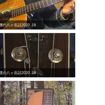
僕の八ヶ岳話2020 .19
僕の八ヶ岳話2020 .18