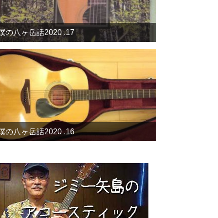
僕の八ヶ岳話2020 .17
僕の八ヶ岳話2020 .16