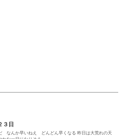
３日
だ なんか早いねえ どんどん早くなる 昨日は大荒れの天
な一日になりそう ...