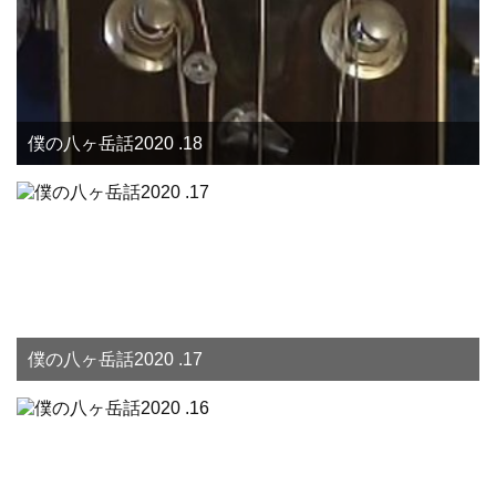
僕の八ヶ岳話2020 .18
僕の八ヶ岳話2020 .17