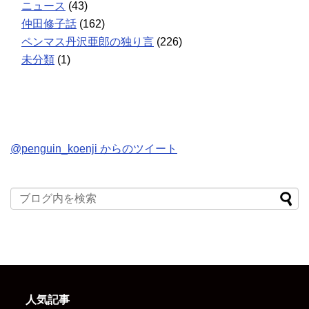
ニュース
(43)
仲田修子話
(162)
ペンマス丹沢亜郎の独り言
(226)
未分類
(1)
@penguin_koenji からのツイート
人気記事