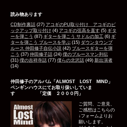
読み物あります
CD制作裏話
(27)
アコギのPU取り付け アコギのピ
ックアップ取り付け
(4)
アコギの弦高を直す
(5)
ギタ
ーを弾こう
(87)
ギターを弾こう サドルの加工
(6)
ギ
ターを弾こう ブルースを学ぶ
(15)
ダウンタウンブ
ルース 仲田修子自伝小説
(42)
ブルースギターを弾
こう
(37)
仲田修子話
(24)
僕のブルースマン列伝
(31)
僕の吉祥寺話
(77)
僕らの北沢話
(49)
新出演者
(14)
仲田修子のアルバム「ALMOST LOST MIND」
ペンギンハウスにてお取り扱いしていま
す 「定価 ２０００円」
ご質問、ご意見、
ご感想はこちらの
↓フォームよりお
願いします。