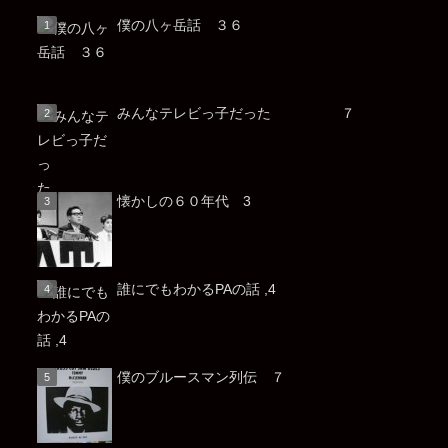
僕の八ヶ岳話 ３６
みんなテレビっ子だった ７
懐かしの６０年代 3
誰にでもわかるPAの話 ,4
僕のブルースマン列伝 ７