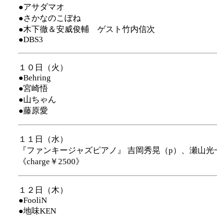
●アサダマオ
●さかなのこぼね
●木下徹＆安威俊輔 ゲスト竹内信次
●DBS3
１０日（火）
●Behring
●宮崎悟
●山ちゃん
●藤原愛
１１日（水）
『ファンキージャズピアノ』 吉岡秀晃（p）、瀬山光一
《charge￥2500》
１２日（木）
●FooliN
●地味KEN