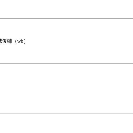
威俊輔（wb）