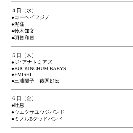
４日（水）
●コーヘイフジノ
●泥窪
●鈴木知文
●羽賀和貴
５日（木）
●ジ･アナトミアズ
●BUCKINGHUM BABYS
●EMISHI
●三浦陽子＋後関好宏
６日（金）
●吐息
●ウエクサユウジバンド
●ミノルBグッドバンド