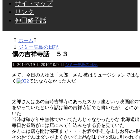
サイトマップ
リンク
仲田修子話
ホーム
ジミー矢島の日記
僕の吉祥寺話 ５３
2014/7/19
2016/10/9
ジミー矢島の日記
さて、今日の人物は「太郎」さん 彼はミュージシャンではな
く
てはならなかった人だ
太郎さんはあの当時吉祥寺にあったスカラ座という映画館の
をやっていたという話は前の吉祥寺話でも書いたが、とにか
いた
当時は確か年中無休でやってたんじゃなかったかな 北海道
毎日お昼過ぎには店に来て仕込みをする姿を見ていた
夕方には店を開け深夜まで・・・お酒や料理を出しお客の相
そのおでんはダシがよくきいて上品な味でその味に引かれて