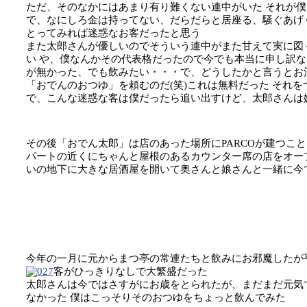
ただ、そのなかにはあまり有り難くない連中がいた それが
で、なにしろ金は持ってない、だらだらと居座る、騒ぐあげ
とってみれば迷惑なお客だったと思う
また太郎さんが優しいのでそういう連中がまた甘えて実に図
い や、僕なんかその代表格だったので今でも本当に申し訳
が無かった、でも飲みたい・・・で、どうしたかと言うとお酒
「おでんのおつゆ」を頼むのだ(笑)これは無料だった それ
で、こんな迷惑な客は僕だったら追い出すけど、太郎さんは
その後「おでん太郎」は店のあった場所にPARCOが建つこ
パートの近くにちゃんと屋根のあるカウンター席の店をオー
いの地下に大きな居酒屋を開いて奥さんと娘さんと一緒に今
今年の一月に元からまつ亭の常連たちと飲みにお邪魔したが
客がひっきりなしで大繁盛だった
太郎さんは今ではさすがにお歳をとられたが、まだまだ元気
なかった 僕はこっそりそのおつゆをちょっと飲んでみた