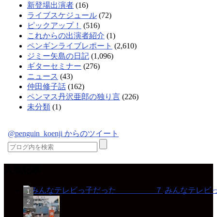
新登場出演者
(16)
ライブスケジュール
(72)
ピックアップ！
(516)
これからの出演者紹介
(1)
ペンギンライブレポート
(2,610)
ジミー矢島の日記
(1,096)
ギターセミナー
(276)
ニュース
(43)
仲田修子話
(162)
ペンマス丹沢亜郎の独り言
(226)
未分類
(1)
@penguin_koenji からのツイート
人気記事
みんなテレ