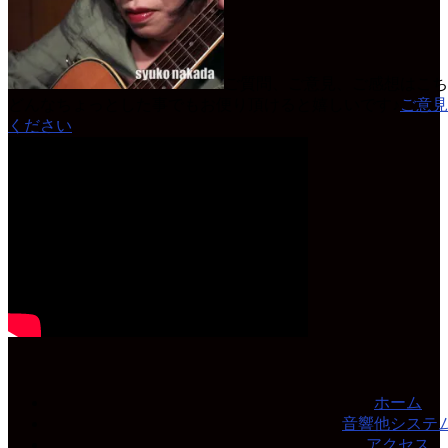
ご質問、ご意見、ご感想はこち
どんなちょっとした事でもお便り頂けると嬉しいです♪
ご意見
ください
ホーム
音響他システ
アクセス