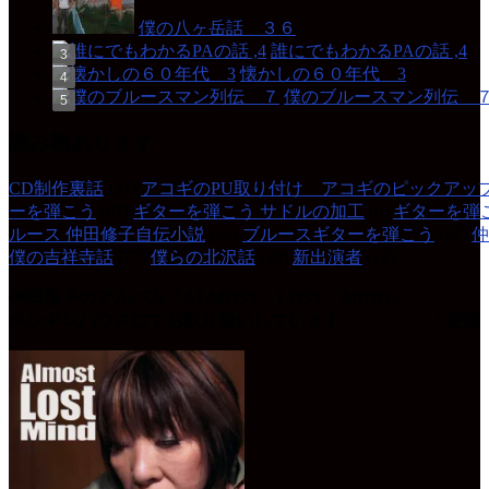
僕の八ヶ岳話 ３６
誰にでもわかるPAの話 ,4
懐かしの６０年代 3
僕のブルースマン列伝 
読み物あります
CD制作裏話
(27)
アコギのPU取り付け アコギのピックアッ
ーを弾こう
(87)
ギターを弾こう サドルの加工
(6)
ギターを弾
ルース 仲田修子自伝小説
(42)
ブルースギターを弾こう
(37)
仲
僕の吉祥寺話
(77)
僕らの北沢話
(49)
新出演者
(14)
仲田修子のアルバム「ALMOST LOST MIND」
ペンギンハウスにてお取り扱いしています 「定価 