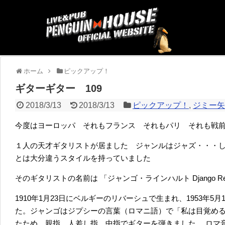
ホーム
ピックアップ！
ギターギター 109
2018/3/13
2018/3/13
ピックアップ！
,
ジミー
今度はヨーロッパ それもフランス それもパリ それも戦
１人の天才ギタリストが居ました ジャンルはジャズ・・・
とは大分違うスタイルを持っていました
そのギタリストの名前は
「ジャンゴ・ラインハルト Django Rein
1910年1月23日にベルギーのリバーシュで生まれ、1953年
た。ジャンゴはジプシーの言葉（ロマニ語）で「私は目覚め
たため、親指、人差し指、中指でギターを弾きました。
ロマ