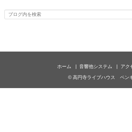
ホーム
音響他システム
アク
©
高円寺ライブハウス ペン