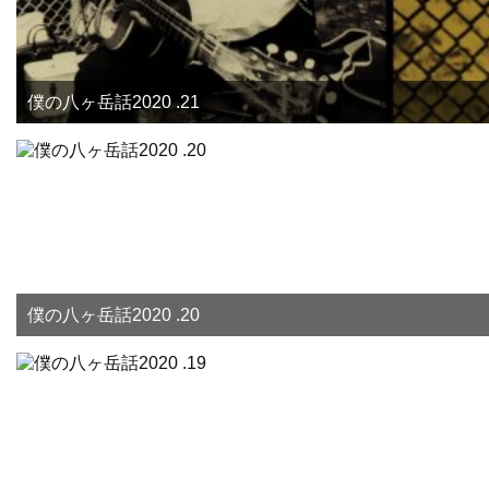
僕の八ヶ岳話2020 .21
僕の八ヶ岳話2020 .20