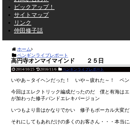
ピックアップ！
サイトマップ
リンク
仲田修子話
ホーム
ペンギンライブレポート
高円寺オンマイマインド ２５日
2014/10/25
2016/11/6
ペンギンライブレポート
いやあ～タイヘンだった！ いや～疲れた～！ ペン
今回はエレクトリック編成だったのだ 僕と有海はエ
が加わった修子バンドエレキバージョン
いつもより音はかなりでかい 修子もボーカル大変だ
それにしてもあれだけの多くのお客さん・・・本当に