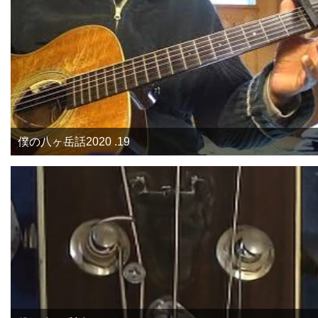
僕の八ヶ岳話2020 .19