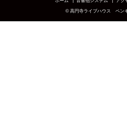
ホーム
音響他システム
アク
©
高円寺ライブハウス ペン