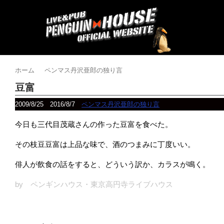
ホーム
ペンマス丹沢亜郎の独り言
豆富
2009/8/25
2016/8/7
ペンマス丹沢亜郎の独り言
今日も三代目茂蔵さんの作った豆富を食べた。
その枝豆豆富は上品な味で、酒のつまみに丁度いい。
俳人が飲食の話をすると、どういう訳か、カラスが鳴く。
by ペンギンハウス・東京高円寺ライブハウス