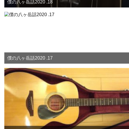
僕の八ヶ岳話2020 .18
僕の八ヶ岳話2020 .17