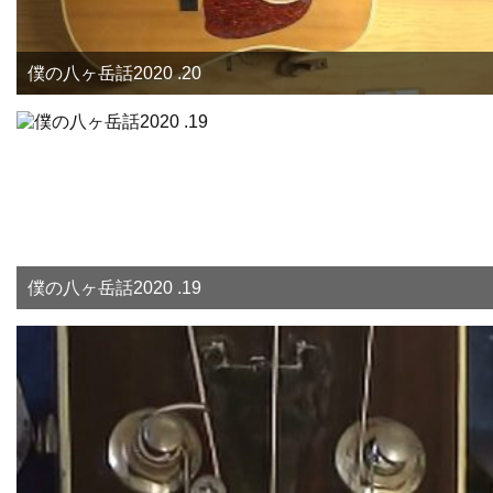
僕の八ヶ岳話2020 .20
僕の八ヶ岳話2020 .19