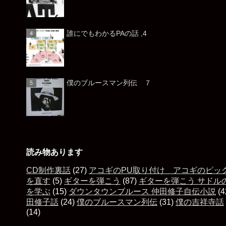
誰にでもわかるPAの話 ,4
僕のブルースマン列伝 ７
読み物あります
CD制作裏話
(27)
アコギのPU取り付け アコギのピッ
を直す
(5)
ギターを弾こう
(87)
ギターを弾こう サドル
を学ぶ
(15)
ダウンタウンブルース 仲田修子自伝小説
(4
田修子話
(24)
僕のブルースマン列伝
(31)
僕の吉祥寺話
(14)