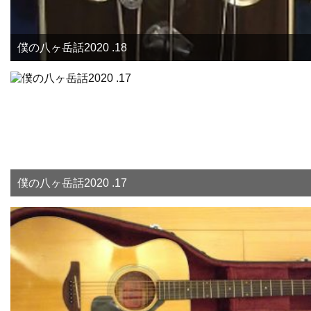
僕の八ヶ岳話2020 .18
僕の八ヶ岳話2020 .17