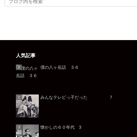
人気記事
僕の八ヶ岳話 ３６
みんなテレビっ子だった ７
懐かしの６０年代 3