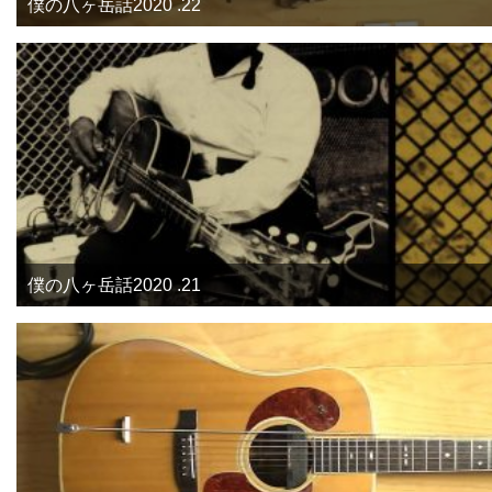
僕の八ヶ岳話2020 .22
僕の八ヶ岳話2020 .21