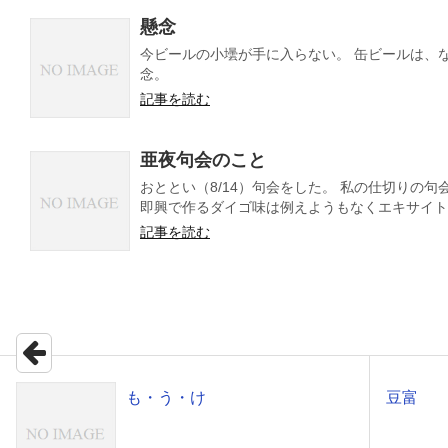
懸念
今ビールの小壜が手に入らない。 缶ビールは、
念。
記事を読む
亜夜句会のこと
おととい（8/14）句会をした。 私の仕切りの
即興で作るダイゴ味は例えようもなくエキサイトす
記事を読む
も・う・け
豆富