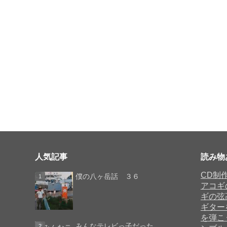
人気記事
読み物
CD制
僕の八ヶ岳話 ３６
アコギ
ギの弦
ギター
を弾こ
みんなテレビっ子だった