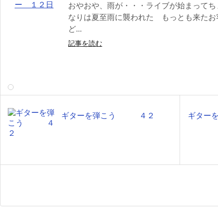
おやおや、雨が・・・ライブが始まってち
なりは夏至雨に襲われた もっとも来たお
ど...
記事を読む
ギターを弾こう ４２
ギター