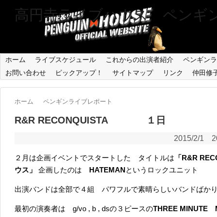
高円寺ライブハウス ペンギ
ホーム
ライブスケジュール
これからの出演者紹介
ペンギンラ
お問い合わせ
ピックアップ！
サイトマップ
リンク
仲田修
ホーム
ペンギンライブレポート
R&R RECONQUISTA １日
2015/2/1
2
２月は企画イベントでスタートした タイトルは
「R&R REC
ウス」
企画したのは
HATEMAN
というロックユニット
出演バンドは全部で４組 パワフルで素晴らしいバンドばか
最初の演奏者は g/vo , b , dsの３ピースの
THREE MINUTE 