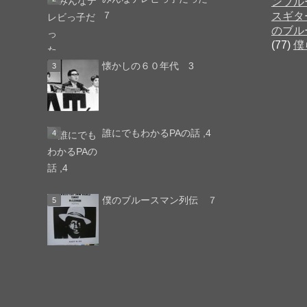
ンブル
７
スギタ
のブル
(77)
僕
懐かしの６０年代 3
誰にでもわかるPAの話 ,4
僕のブルースマン列伝 ７