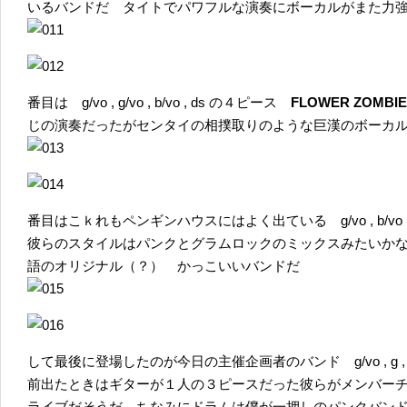
いるバンドだ タイトでパワフルな演奏にボーカルがまた力
番目は g/vo , g/vo , b/vo , ds の４ピース
FLOWER ZOMBI
じの演奏だったがセンタイの相撲取りのような巨漢のボーカ
番目はこｋれもペンギンハウスにはよく出ている g/vo , b/vo 
彼らのスタイルはパンクとグラムロックのミックスみたいか
語のオリジナル（？） かっこいいバンドだ
して最後に登場したのが今日の主催企画者のバンド g/vo , g , 
前出たときはギターが１人の３ピースだった彼らがメンバー
ライブだそうだ ちなみにドラムは僕が一押しのパンクバン