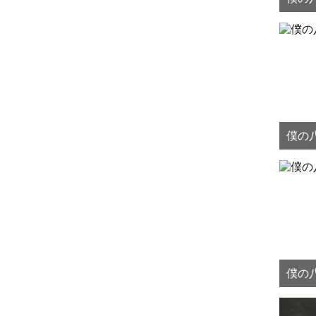
僕の八
僕の八