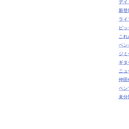
デイ
新登
ライ
ピッ
これ
ペン
ジミ
ギタ
ニュ
仲田
ペン
未分