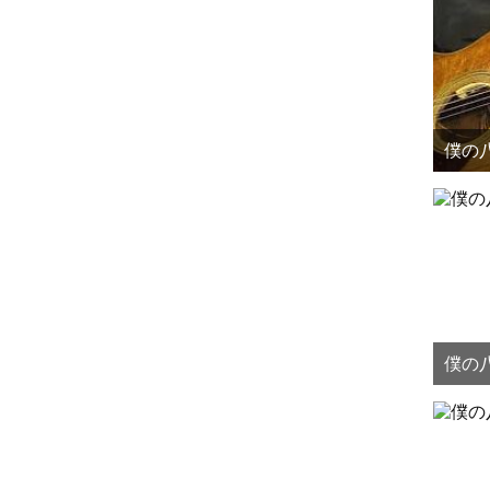
僕の八
僕の八