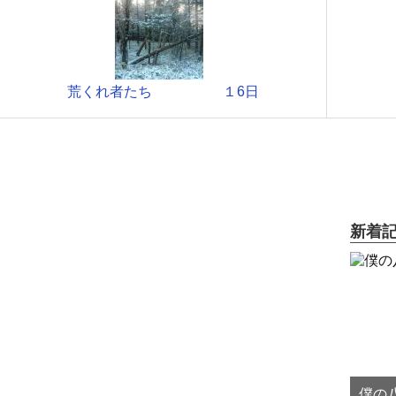
荒くれ者たち １6日
新着
僕の八