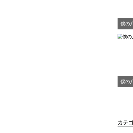
僕の八
僕の八
カテ