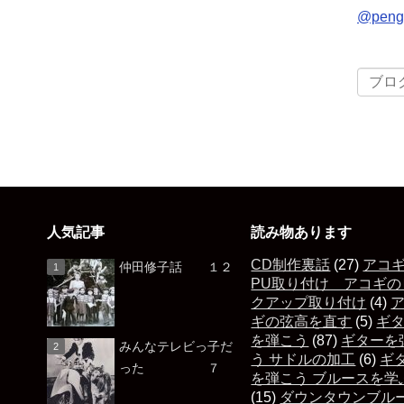
@pen
人気記事
読み物あります
CD制作裏話
(27)
アコ
仲田修子話 １２
PU取り付け アコギの
クアップ取り付け
(4)
ギの弦高を直す
(5)
ギ
を弾こう
(87)
ギターを
みんなテレビっ子だ
う サドルの加工
(6)
ギ
った ７
を弾こう ブルースを学
(15)
ダウンタウンブル