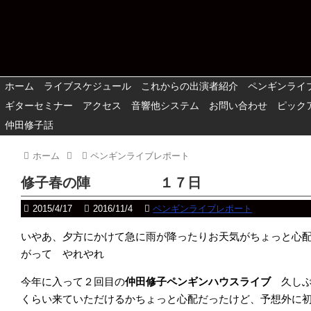
ホーム
ライブスケジュール
これからの出演者紹介
ペンギンライ
ギターセミナー
アクセス
音響他システム
お問い合わせ
ピック
仲田修子話
ホーム
ペンギンライブレポート
修子春の陣 １７日
2015/4/17
2016/11/4
ペンギンライブレポート
いやあ、夕方にかけて急に雨が降ったりお天気がちょっと心
がって やれやれ
今年に入って２回目の
仲田修子ペンギンハウスライブ
久しぶ
くらい来ていただけるかちょっと心配だったけど、予想外に