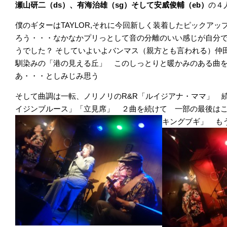
瀬山研二（ds）、有海治雄（sg）そして安威俊輔（eb）
の４
僕のギターはTAYLOR,それに今回新しく装着したピックア
ろう・・・なかなかプリっとして音の分離のいい感じが自分
うでした？
そしていよいよバンマス（親方とも言われる）仲
馴染みの「港の見える丘」 このしっとりと暖かみのある曲
あ・・・としみじみ思う
そして曲調は一転、ノリノリのR&R「ルイジアナ・ママ」 
イジンブルース」「立見席」 ２曲を続けて 一部の最後は
キングブギ」 も