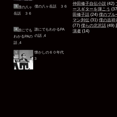
仲田修子自伝小説
(42)
僕の八ヶ岳話 ３６
ースギターを弾こう
(3
田修子話
(24)
僕のブル
マン列伝
(31)
僕の吉祥
(77)
僕らの北沢話
(49)
誰にでもわかるPA
演者
(14)
の話 ,4
懐かしの６０年代
3