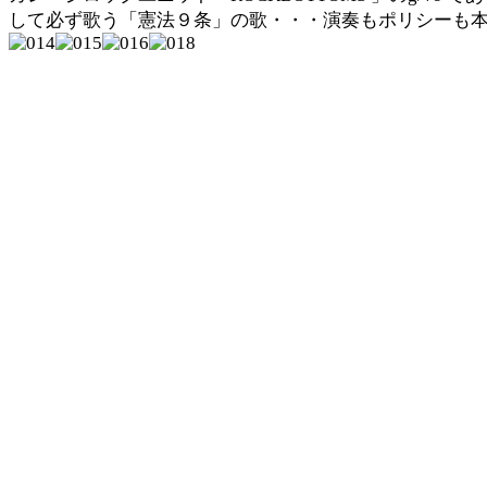
して必ず歌う「憲法９条」の歌・・・演奏もポリシーも