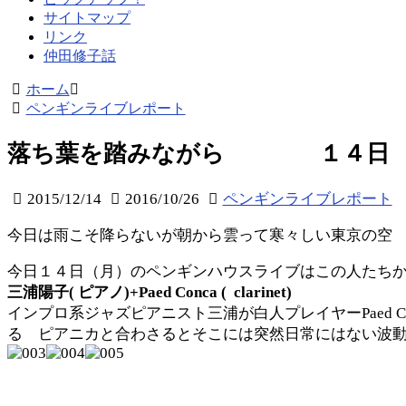
サイトマップ
リンク
仲田修子話
ホーム
ペンギンライブレポート
落ち葉を踏みながら １４日
2015/12/14
2016/10/26
ペンギンライブレポート
今日は雨こそ降らないが朝から雲って寒々しい東京の空
今日１４日（月）のペンギンハウスライブはこの人たち
三浦陽子( ピアノ)+Paed Conca ( clarinet)
インプロ系ジャズピアニスト三浦が白人プレイヤーPaed
る ピアニカと合わさるとそこには突然日常にはない波