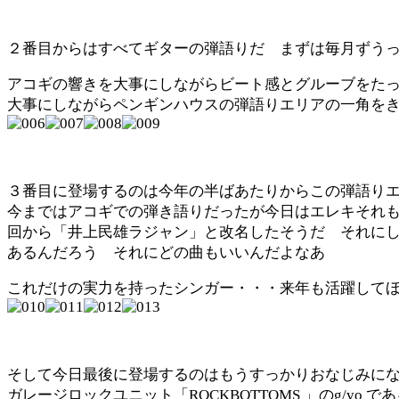
２番目からはすべてギターの弾語りだ まずは毎月ずう
アコギの響きを大事にしながらビート感とグルーブをた
大事にしながらペンギンハウスの弾語りエリアの一角を
３番目に登場するのは今年の半ばあたりからこの弾語り
今まではアコギでの弾き語りだったが今日はエレキそれも
回から「井上民雄ラジャン」と改名したそうだ それに
あるんだろう それにどの曲もいいんだよなあ
これだけの実力を持ったシンガー・・・来年も活躍して
そして今日最後に登場するのはもうすっかりおなじみに
ガレージロックユニット「ROCKBOTTOMS 」のg/