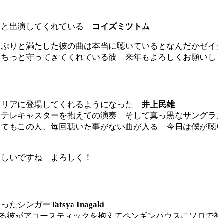
っと出演してくれている
コイズミツトム
っぷりと満たした彼の曲は本当に聴いているとなんだかゼイ
きちっと守ってきてくれている彼 来年もよろしくお願いし
エリアに登場してくれるようになった
井上民雄
テレキャスターを抱えての演奏 そして真っ黒なサングラ
してもこの人、毎回聴いた事がない曲が入る 今日は僕が聴
ほしいですね よろしく！
なったシンガー
Tatsya Inagaki
vo である彼がアコースティックを抱えてペンギンハウスにソ