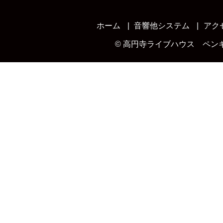
ホーム
音響他システム
アク
©
高円寺ライブハウス ペン