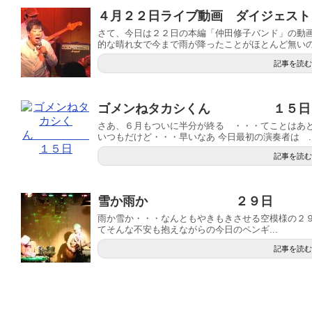
４月２２日ライブ動画 ダイジェスト
さて、今日は２２日の本編「仲田修子バンド」の動画
的な晴れ女で今まで雨が降ったことがほとんど無いの.
記事を読む
ゴメンねタカシくん １５日
さあ、６月もついに半分が終る ・・・てことはあ
いつもだけど・・・早いなあ 今日最初の演奏者は ..
記事を読む
雪か雨か ２９日
雨か雪か・・・なんともやきもきさせる空模様の２９
てそんな不安も抱えながらの今日のペンギ...
記事を読む