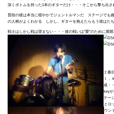
深くボトムを持った1本のギターだけ・・・そこから撃ち出さ
普段の彼は本当に穏やかでジェントルマンだ ステージでも曲
の人柄がよくわかる しかし、ギターを抱えたらもう彼はた
戦士はしかし戦は望まない・・・彼の戦いは”愛”のために展
２番
ｔ，
成・
ke
テー
とロ
ウン