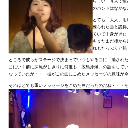
らしい ４人で生
のバンドはなかな
とても「大人」を
練られた曲と説得
ていて中身がぎゅ
もまだまだ後から
れもたっぷりと熟
ところで彼らがステージで決まっていつもやる曲に「消され
曲にいく前に深尾がしきりに何度も「広島原爆」の話をして
なっていたが・・・彼がこの曲にこめたメッセージの意味が
それはとても重いメッセージをこめた曲だったのだね・・・