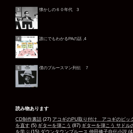
懐かしの６０年代 3
誰にでもわかるPAの話 ,4
僕のブルースマン列伝 ７
読み物あります
CD制作裏話
(27)
アコギのPU取り付け アコギのピッ
を直す
(5)
ギターを弾こう
(87)
ギターを弾こう サドル
を学ぶ
(15)
ダウンタウンブルース 仲田修子自伝小説
(4