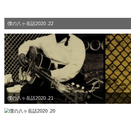
僕の八ヶ岳話2020 .22
僕の八ヶ岳話2020 .21