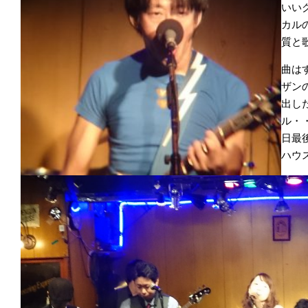
いい
カル
質と
曲は
ザン
出し
ル・
日最
ハウ