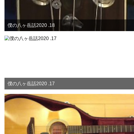
僕の八ヶ岳話2020 .18
僕の八ヶ岳話2020 .17