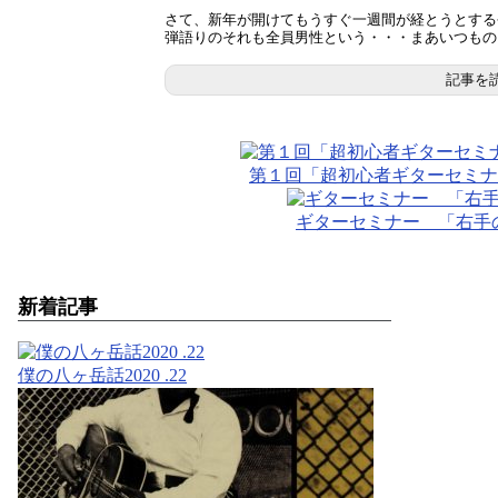
さて、新年が開けてもうすぐ一週間が経とうとす
弾語りのそれも全員男性という・・・まあいつものこと
記事を
第１回「超初心者ギターセミナ
ギターセミナー 「右手
新着記事
僕の八ヶ岳話2020 .22