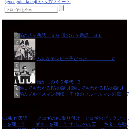
@penguin_koenji からのツイート
人気記事
僕の八ヶ岳話 ３６
みんなテレビっ子だった ７
懐かしの６０年代 3
誰にでもわかるPAの話 ,4
僕のブルースマン列伝 
読み物あります
CD制作裏話
(27)
アコギのPU取り付け アコギのピックアッ
ーを弾こう
(87)
ギターを弾こう サドルの加工
(6)
ギターを弾