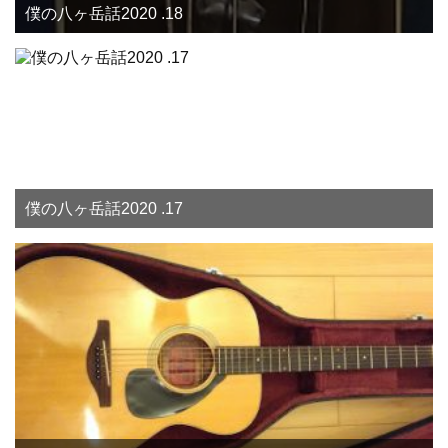
僕の八ヶ岳話2020 .18
僕の八ヶ岳話2020 .17