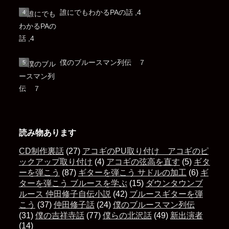
誰にでもわかるPAの話 ,4
僕のブルースマン列伝 ７
読み物あります
CD制作裏話
(27)
アコギのPU取り付け アコギのピ
ックアップ取り付け
(4)
アコギの弦高を直す
(5)
ギタ
ーを弾こう
(87)
ギターを弾こう サドルの加工
(6)
ギ
ターを弾こう ブルースを学ぶ
(15)
ダウンタウンブ
ルース 仲田修子自伝小説
(42)
ブルースギターを弾
こう
(37)
仲田修子話
(24)
僕のブルースマン列伝
(31)
僕の吉祥寺話
(77)
僕らの北沢話
(49)
新出演者
(14)