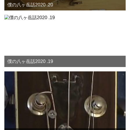
僕の八ヶ岳話2020 .20
僕の八ヶ岳話2020 .19