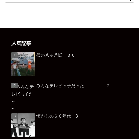
人気記事
僕の八ヶ岳話 ３６
みんなテレビっ子だった ７
懐かしの６０年代 3