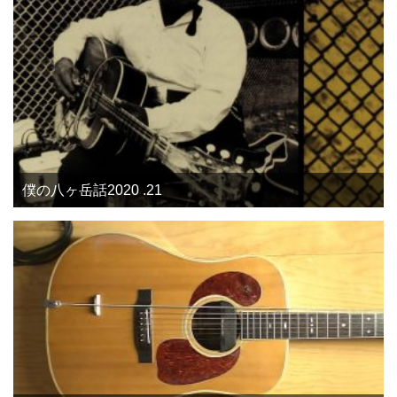
僕の八ヶ岳話2020 .21