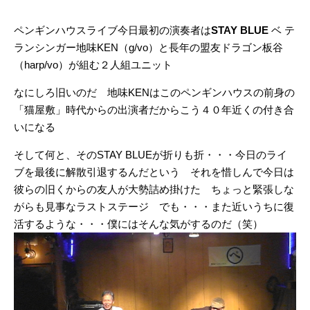
ペンギンハウスライブ今日最初の演奏者は
STAY BLUE
ベ テ
ランシンガー地味KEN（g/vo）と長年の盟友ドラゴン板谷
（harp/vo）が組む２人組ユニット
なにしろ旧いのだ 地味KENはこのペンギンハウスの前身の
「猫屋敷」時代からの出演者だからこう４０年近くの付き合
いになる
そして何と、そのSTAY BLUEが折りも折・・・今日のライ
ブを最後に解散引退するんだという それを惜しんで今日は
彼らの旧くからの友人が大勢詰め掛けた ちょっと緊張しな
がらも見事なラストステージ でも・・・また近いうちに復
活するような・・・僕にはそんな気がするのだ（笑）