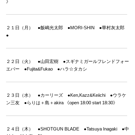
》
２１日（月） ●飯嶋光太郎 ●MORI-SHIN ●華村灰太郎
●
２２日（火） ●山田宏樹 ●スギナミガールフレンドフォー
エバー ●Fujita&Fukao ●ハラ☆タカシ
２３日（水） ●カーリーズ ●Ken,Kazz&Keiichi ●ウラケ
ン三友 ●らりは＋島＋akira
《open 18:00 start 18:30》
２４日（木） ●SHOTGUN BLADE ●Tatsuya Inagaki ●中