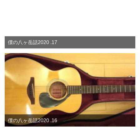
僕の八ヶ岳話2020 .17
僕の八ヶ岳話2020 .16