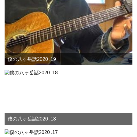
僕の八ヶ岳話2020 .19
僕の八ヶ岳話2020 .18