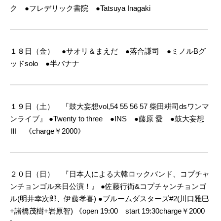
ク ●フレデリック書院 ●Tatsuya Inagaki
１８日（金） ●サオリ＆まえだ ●落合謙司 ●ミノルBグ
ッドsolo ●半バナナ
１９日（土） 『鼓大妄想vol,54 55 56 57 柴田耕司dsワンマ
ンライブ』
●Twenty to three ●INS ●藤原 愛 ●鼓大妄想
Ⅲ 《charge￥2000》
２０日（日） 『日本人による大韓ロックバンド、コプチャ
ンチョンゴル来日公演！』
●佐藤行衛&コプチャンチョンゴ
ル(明井幸次郎、伊藤孝喜)
●ブルームダスターズ#2(川口雅巳
+諸橋茂樹+岩原智)
《open 19:00 start 19:30charge￥2000