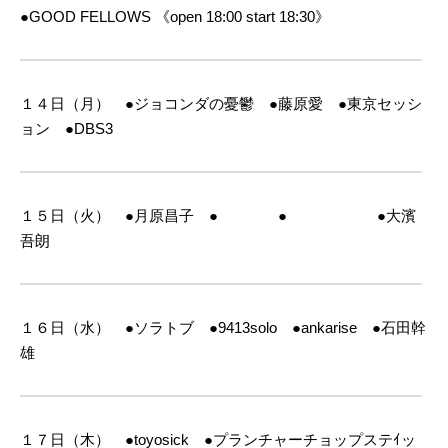
●GOOD FELLOWS
《open 18:00 start 18:30》
１４日（月） ●ジョコンダの憂鬱 ●藤原愛 ●東京セッシ
ョン ●DBS3
１５日（火） ●月原昌子 ● ● ●大濱
吾朗
１６日（水） ●ソラトブ ●9413solo ●ankarise ●石田幹
雄
１７日（木） ●toyosick ●プランチャーチョップステｲッ