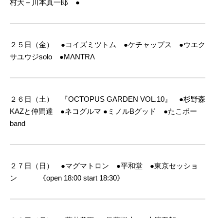
村大＋川本真一郎 ●
２５日（金） ●コイズミツトム ●ケチャップス ●ウエク
サユウジsolo ●MΛNTRΛ
２６日（土） 『OCTOPUS GARDEN VOL.10』 ●杉野森
KAZと仲間達 ●ネコグルマ
●ミノルBグッド ●たこボー
band
２７日（日） ●マグマトロン ●平和堂 ●東京セッショ
ン 《open 18:00 start 18:30》