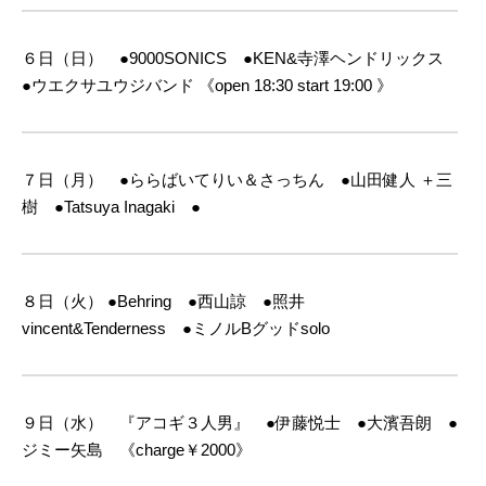
６日（日） ●9000SONICS ●KEN&寺澤ヘンドリックス
●ウエクサユウジバンド
《open 18:30 start 19:00 》
７日（月） ●ららばいてりい＆さっちん ●山田健人 ＋三
樹 ●Tatsuya Inagaki ●
８日（火）
●Behring ●西山諒 ●照井
vincent&Tenderness ●ミノルBグッドsolo
９日（水） 『アコギ３人男』 ●伊藤悦士 ●大濱吾朗 ●
ジミー矢島 《charge￥2000》