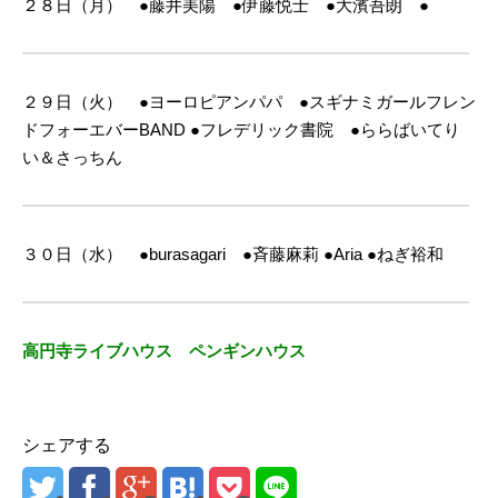
２８日（月） ●藤井美陽 ●伊藤悦士 ●大濱吾朗 ●
２９日（火） ●ヨーロピアンパパ ●スギナミガールフレン
ドフォーエバーBAND
●フレデリック書院 ●ららばいてり
い＆さっちん
３０日（水） ●burasagari ●斉藤麻莉 ●
Aria
●ねぎ裕和
高円寺ライブハウス ペンギンハウス
シェアする