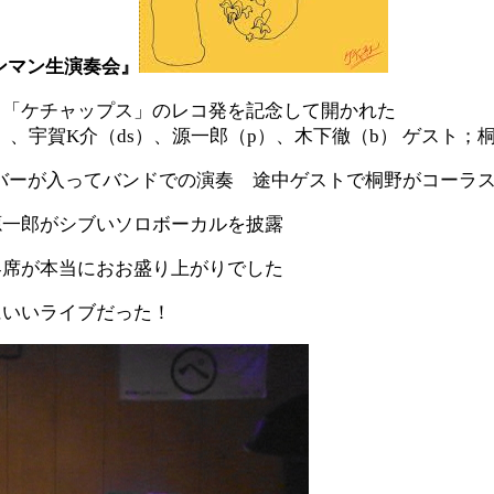
ンマン生演奏会』
ト「ケチャップス」のレコ発を記念して開かれた
）、宇賀K介（ds）、源一郎（p）、木下徹（b） ゲスト；桐
ンバーが入ってバンドでの演奏 途中ゲストで桐野がコーラ
源一郎がシブいソロボーカルを披露
客席が本当におお盛り上がりでした
にいいライブだった！