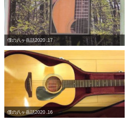
僕の八ヶ岳話2020 .17
僕の八ヶ岳話2020 .16