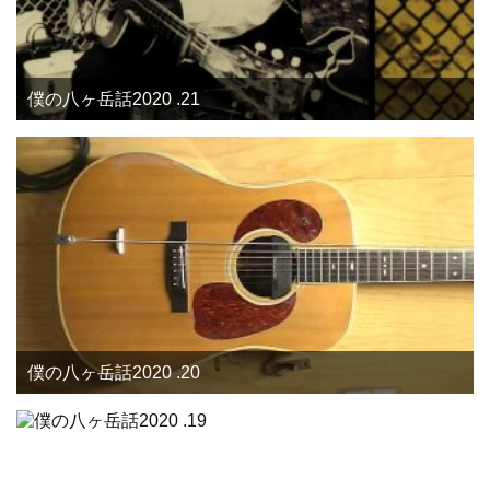
僕の八ヶ岳話2020 .21
僕の八ヶ岳話2020 .20