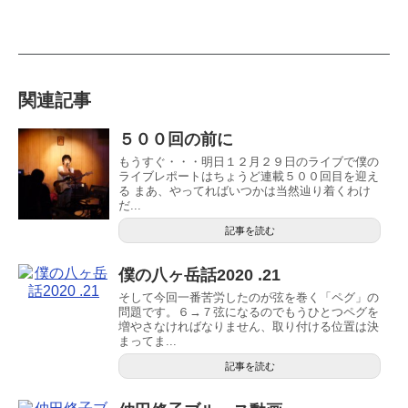
関連記事
５００回の前に
もうすぐ・・・明日１２月２９日のライブで僕の
ライブレポートはちょうど連載５００回目を迎え
る まあ、やってればいつかは当然辿り着くわけ
だ...
記事を読む
僕の八ヶ岳話2020 .21
そして今回一番苦労したのが弦を巻く「ペグ」の
問題です。６→７弦になるのでもうひとつペグを
増やさなければなりません、取り付ける位置は決
まってま...
記事を読む