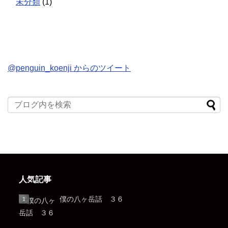
未分類
(1)
@penguin_koenji からのツイート
人気記事
僕の八ヶ岳話 ３６