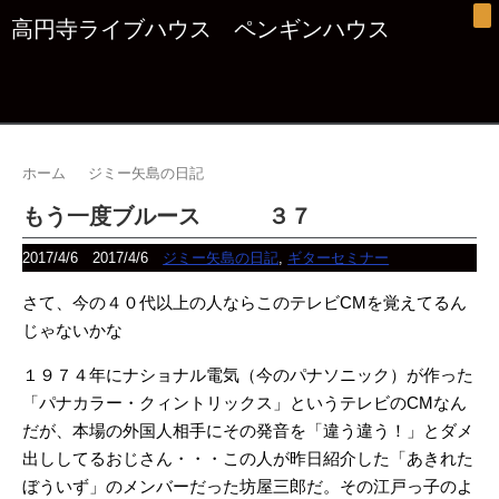
高円寺ライブハウス ペンギンハウス
ホーム
ジミー矢島の日記
もう一度ブルース ３７
2017/4/6
2017/4/6
ジミー矢島の日記
,
ギターセミナー
さて、今の４０代以上の人ならこのテレビCMを覚えてるん
じゃないかな
１９７４年にナショナル電気（今のパナソニック）が作った
「パナカラー・クィントリックス」というテレビのCMなん
だが、本場の外国人相手にその発音を「違う違う！」とダメ
出ししてるおじさん・・・この人が昨日紹介した「あきれた
ぼういず」のメンバーだった
坊屋三郎だ。その江戸っ子のよ