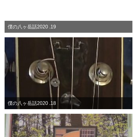
僕の八ヶ岳話2020 .19
僕の八ヶ岳話2020 .18