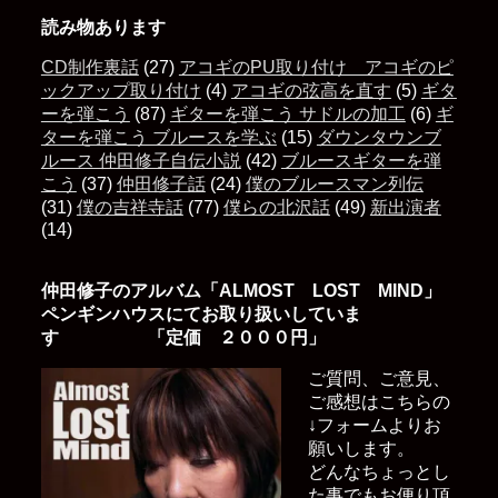
読み物あります
CD制作裏話
(27)
アコギのPU取り付け アコギのピ
ックアップ取り付け
(4)
アコギの弦高を直す
(5)
ギタ
ーを弾こう
(87)
ギターを弾こう サドルの加工
(6)
ギ
ターを弾こう ブルースを学ぶ
(15)
ダウンタウンブ
ルース 仲田修子自伝小説
(42)
ブルースギターを弾
こう
(37)
仲田修子話
(24)
僕のブルースマン列伝
(31)
僕の吉祥寺話
(77)
僕らの北沢話
(49)
新出演者
(14)
仲田修子のアルバム「ALMOST LOST MIND」
ペンギンハウスにてお取り扱いしていま
す 「定価 ２０００円」
ご質問、ご意見、
ご感想はこちらの
↓フォームよりお
願いします。
どんなちょっとし
た事でもお便り頂