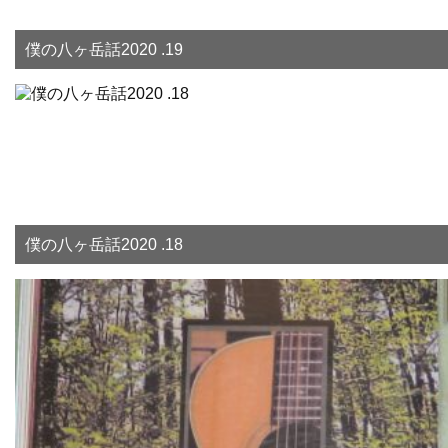
僕の八ヶ岳話2020 .19
僕の八ヶ岳話2020 .18