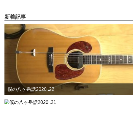
新着記事
僕の八ヶ岳話2020 .22