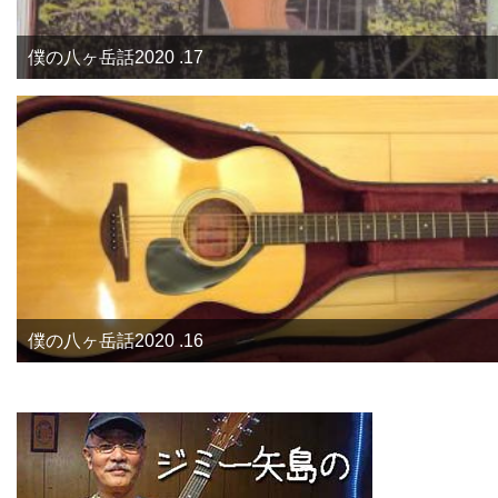
僕の八ヶ岳話2020 .17
僕の八ヶ岳話2020 .16