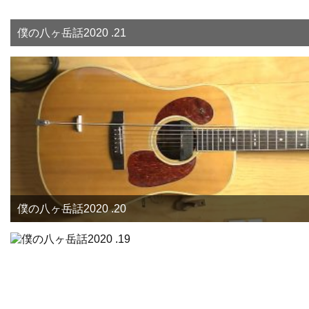
僕の八ヶ岳話2020 .21
僕の八ヶ岳話2020 .20