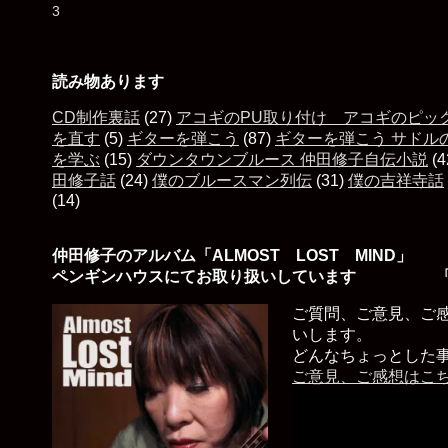
読み物あります
CD制作裏話
(27)
アコギのPU取り付け アコギのピッ
を直す
(5)
ギターを弾こう
(87)
ギターを弾こう サドル
を学ぶ
(15)
ダウンタウンブルース 仲田修子自伝小説
(4
田修子話
(24)
僕のブルースマン列伝
(31)
僕の吉祥寺話
(14)
仲田修子のアルバム「ALMOST LOST MIND」
ペンギンハウスにてお取り扱いしています 「
ご質問、ご意見、ご
いします。
どんなちょっとした
ご意見、ご感想はこ