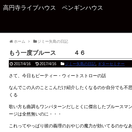
高円寺ライブハウス ペンギンハウス
ホーム
ジミー矢島の日記
もう一度ブルース ４６
2017/4/16
2017/4/16
ジミー矢島の日記
,
ギターセミナー
さて、今日もピーティー・ウィートストローの話
なんでこの人のことこんだけ紹介したくなるのか自分でも不
くる
歌い方も曲調もワンパターンだしとくに傑出したブルースマ
ージは全然無いのに・・・
これってやっぱり彼の義理のおやじの魔力が効いてるのかな