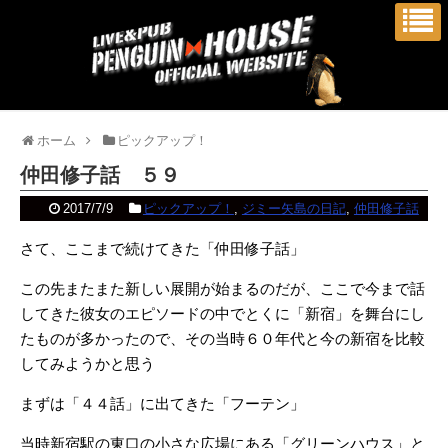
ホーム
ピックアップ！
仲田修子話 ５９
2017/7/9
ピックアップ！
,
ジミー矢島の日記
,
仲田修子話
さて、ここまで続けてきた「仲田修子話」
この先またまた新しい展開が始まるのだが、ここで今まで話
してきた彼女のエピソードの中でとくに「新宿」を舞台にし
たものが多かったので、その当時６０年代と今の新宿を比較
してみようかと思う
まずは「４４話」に出てきた「フーテン」
当時新宿駅の東口の小さな広場にある「グリーンハウス」と