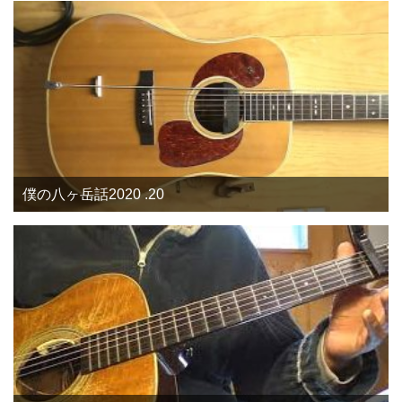
僕の八ヶ岳話2020 .20