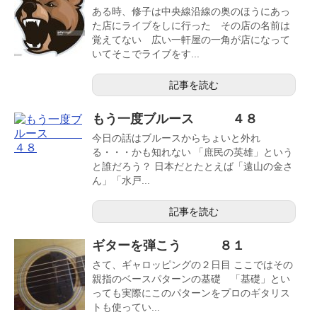
ある時、修子は中央線沿線の奥のほうにあっ
た店にライブをしに行った その店の名前は
覚えてない 広い一軒屋の一角が店になって
いてそこでライブをす...
記事を読む
もう一度ブルース ４８
今日の話はブルースからちょいと外れ
る・・・かも知れない 「庶民の英雄」という
と誰だろう？ 日本だとたとえば「遠山の金さ
ん」「水戸...
記事を読む
ギターを弾こう ８１
さて、ギャロッピングの２日目 ここではその
親指のベースパターンの基礎 「基礎」とい
っても実際にこのパターンをプロのギタリス
トも使ってい...