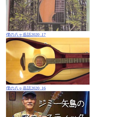
僕の八ヶ岳話2020 .17
僕の八ヶ岳話2020 .16