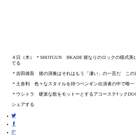
４日（木）
＊SHOTGUN BKADE 彼なりのロックの様
てる
＊吉田雄吾 彼の演奏はそれはもう「凄い」の一言だ この
＊土舎利 色々なスタイルを待つペンギン出演者の中で唯一
＊ウシトラ 硬派な歌をモットーとするアコーステｲックDUO 
シェアする