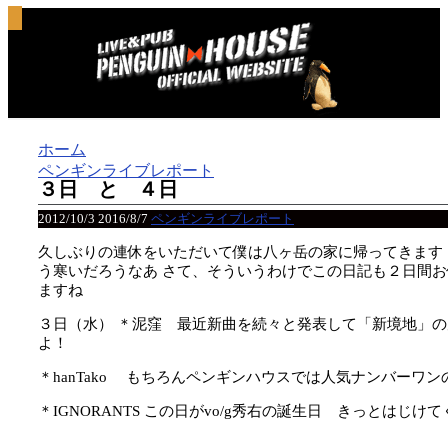
ホーム
ペンギンライブレポート
３日 と ４日
2012/10/3
2016/8/7
ペンギンライブレポート
久しぶりの連休をいただいて僕は八ヶ岳の家に帰ってきます
う寒いだろうなあ
さて、そういうわけでこの日記も２日間お
ますね
３日（水）
＊泥窪 最近新曲を続々と発表して「新境地」の
よ！
＊hanTako もちろんペンギンハウスでは人気ナンバーワ
＊IGNORANTS この日がvo/g秀右の誕生日 きっとはじ