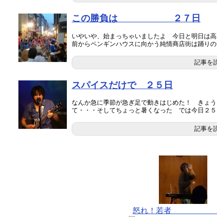
この勝負は ２７日
いやいや、始まっちゃいましたよ 今日と明日は高
前からペンギンハウスに向かう純情商店街は踊りのチー
記事を
スパイスだけで ２５日
なんか急に季節が急ぎ足で動きはじめた！ きょう
て・・・そしてちょっと暑くなった では今日２５日（
記事を
怒れ！若者 