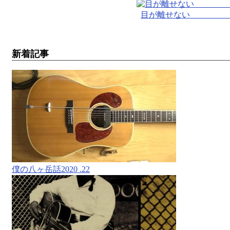
目が離せない 
新着記事
僕の八ヶ岳話2020 .22