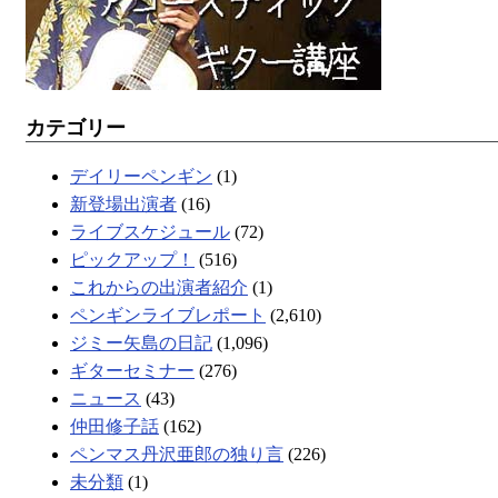
カテゴリー
デイリーペンギン
(1)
新登場出演者
(16)
ライブスケジュール
(72)
ピックアップ！
(516)
これからの出演者紹介
(1)
ペンギンライブレポート
(2,610)
ジミー矢島の日記
(1,096)
ギターセミナー
(276)
ニュース
(43)
仲田修子話
(162)
ペンマス丹沢亜郎の独り言
(226)
未分類
(1)