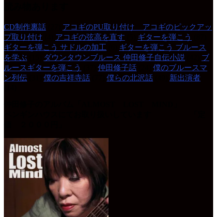
読み物あります
CD制作裏話
(27)
アコギのPU取り付け アコギのピックアッ
プ取り付け
(4)
アコギの弦高を直す
(5)
ギターを弾こう
(87)
ギターを弾こう サドルの加工
(6)
ギターを弾こう ブルース
を学ぶ
(15)
ダウンタウンブルース 仲田修子自伝小説
(42)
ブ
ルースギターを弾こう
(37)
仲田修子話
(24)
僕のブルースマ
ン列伝
(31)
僕の吉祥寺話
(77)
僕らの北沢話
(49)
新出演者
(14)
仲田修子のアルバム「ALMOST LOST MIND」
ペンギンハウスにてお取り扱いしています 「定
価 ２０００円」