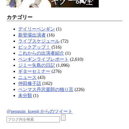
カテゴリー
デイリーペンギン
(1)
新登場出演者
(16)
ライブスケジュール
(72)
ピックアップ！
(516)
これからの出演者紹介
(1)
ペンギンライブレポート
(2,610)
ジミー矢島の日記
(1,096)
ギターセミナー
(276)
ニュース
(43)
仲田修子話
(162)
ペンマス丹沢亜郎の独り言
(226)
未分類
(1)
@penguin_koenji からのツイート