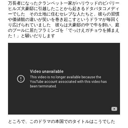
万長者になったクランペット一家がハリウッドのビバリー
ヒルズ大豪邸に引越したことから起きるドタバタコメディ
ーでした その土地に住むセレブな人たちと、彼らの習慣
や価値観の違いが笑いを巻き起こすというドラマが毎回く
り広げられていました 彼らは大豪邸の中で牛を飼い、庭
のプールに居たフラミンゴを「でっけえガチョウを捕まえ
た！」と騒いだりします
ところで、このドラマの本国でのタイトルはこうでした