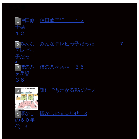
人気記事
仲田修子話 １２
みんなテレビっ子だった ７
僕の八ヶ岳話 ３６
誰にでもわかるPAの話 ,4
懐かしの６０年代 3