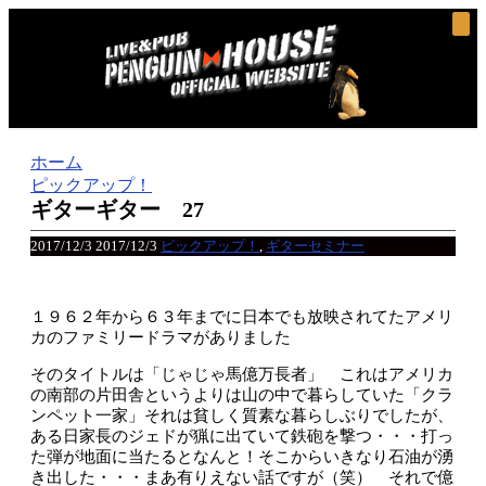
ホーム
ピックアップ！
ギターギター 27
2017/12/3
2017/12/3
ピックアップ！
,
ギターセミナー
１９６２年から６３年までに日本でも放映されてたアメリ
カのファミリードラマがありました
そのタイトルは「じゃじゃ馬億万長者」 これはアメリカ
の南部の片田舎というよりは山の中で暮らしていた「クラ
ンペット一家」それは貧しく質素な暮らしぶりでしたが、
ある日家長のジェドが猟に出ていて鉄砲を撃つ・・・打っ
た弾が地面に当たるとなんと！そこからいきなり石油が湧
き出した・・・まあ有りえない話ですが（笑） それで億